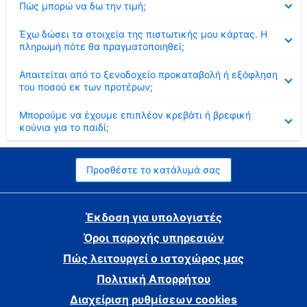
Πώς μπορώ να δω την τιμή;
Έκλεισε
Έχω δώσει τα στοιχεία της πιστωτικής μου κάρτας. Η
πληρωμή πότε θα πραγματοποιηθεί;
Έκλεισε
Απαιτείται από το ξενοδοχείο προκαταβολή ή εξόφληση
του ποσού εκ των προτέρων;
Έκλεισε
Μπορούμε να έχουμε επιπλέον κρεβάτι ή βρεφική
κούνια για το παιδί;
Προσθέστε το κατάλυμά σας
Έκδοση για υπολογιστές
Όροι παροχής υπηρεσιών
Πώς λειτουργεί ο ιστοχώρος μας
Πολιτική Απορρήτου
Διαχείριση ρυθμίσεων cookies