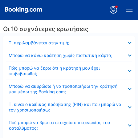
Οι 10 συχνότερες ερωτήσεις
Έκλεισε
Τι περιλαμβάνεται στην τιμή;
Έκλεισε
Μπορώ να κάνω κράτηση χωρίς πιστωτική κάρτα;
Έκλεισε
Πώς μπορώ να ξέρω ότι η κράτησή μου έχει
επιβεβαιωθεί;
Έκλεισε
Μπορώ να ακυρώσω ή να τροποποιήσω την κράτησή
μου μέσω της Booking.com;
Έκλεισε
Τι είναι ο κωδικός πρόσβασης (PIN) και που μπορώ να
τον χρησιμοποιήσω;
Έκλεισε
Πού μπορώ να βρω τα στοιχεία επικοινωνίας του
καταλύματος;
Έκλεισε