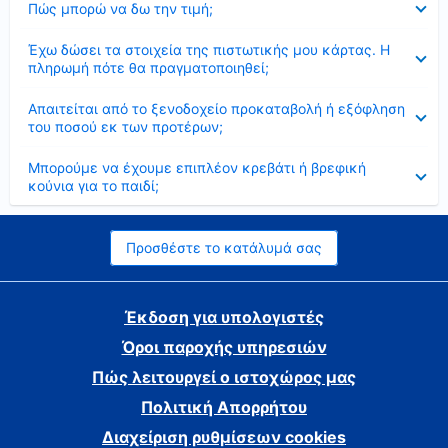
Πώς μπορώ να δω την τιμή;
Έκλεισε
Έχω δώσει τα στοιχεία της πιστωτικής μου κάρτας. Η
πληρωμή πότε θα πραγματοποιηθεί;
Έκλεισε
Απαιτείται από το ξενοδοχείο προκαταβολή ή εξόφληση
του ποσού εκ των προτέρων;
Έκλεισε
Μπορούμε να έχουμε επιπλέον κρεβάτι ή βρεφική
κούνια για το παιδί;
Προσθέστε το κατάλυμά σας
Έκδοση για υπολογιστές
Όροι παροχής υπηρεσιών
Πώς λειτουργεί ο ιστοχώρος μας
Πολιτική Απορρήτου
Διαχείριση ρυθμίσεων cookies