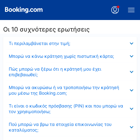
Οι 10 συχνότερες ερωτήσεις
Έκλεισε
Τι περιλαμβάνεται στην τιμή;
Έκλεισε
Μπορώ να κάνω κράτηση χωρίς πιστωτική κάρτα;
Έκλεισε
Πώς μπορώ να ξέρω ότι η κράτησή μου έχει
επιβεβαιωθεί;
Έκλεισε
Μπορώ να ακυρώσω ή να τροποποιήσω την κράτησή
μου μέσω της Booking.com;
Έκλεισε
Τι είναι ο κωδικός πρόσβασης (PIN) και που μπορώ να
τον χρησιμοποιήσω;
Έκλεισε
Πού μπορώ να βρω τα στοιχεία επικοινωνίας του
καταλύματος;
Έκλεισε