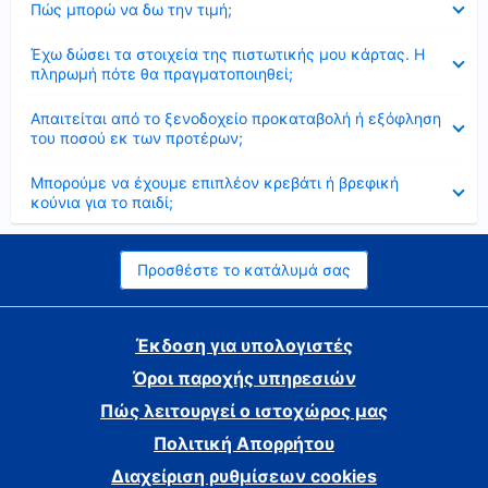
Πώς μπορώ να δω την τιμή;
Έκλεισε
Έχω δώσει τα στοιχεία της πιστωτικής μου κάρτας. Η
πληρωμή πότε θα πραγματοποιηθεί;
Έκλεισε
Απαιτείται από το ξενοδοχείο προκαταβολή ή εξόφληση
του ποσού εκ των προτέρων;
Έκλεισε
Μπορούμε να έχουμε επιπλέον κρεβάτι ή βρεφική
κούνια για το παιδί;
Προσθέστε το κατάλυμά σας
Έκδοση για υπολογιστές
Όροι παροχής υπηρεσιών
Πώς λειτουργεί ο ιστοχώρος μας
Πολιτική Απορρήτου
Διαχείριση ρυθμίσεων cookies