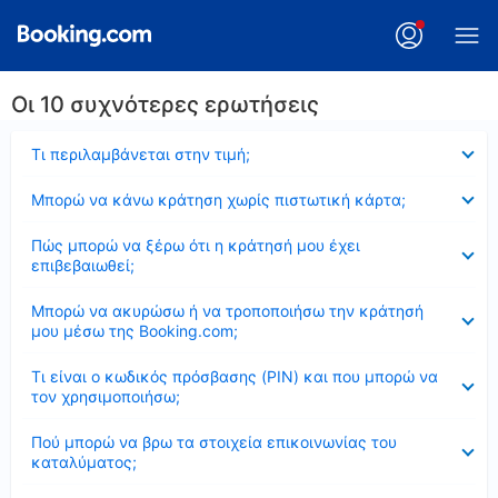
Οι 10 συχνότερες ερωτήσεις
Έκλεισε
Τι περιλαμβάνεται στην τιμή;
Έκλεισε
Μπορώ να κάνω κράτηση χωρίς πιστωτική κάρτα;
Έκλεισε
Πώς μπορώ να ξέρω ότι η κράτησή μου έχει
επιβεβαιωθεί;
Έκλεισε
Μπορώ να ακυρώσω ή να τροποποιήσω την κράτησή
μου μέσω της Booking.com;
Έκλεισε
Τι είναι ο κωδικός πρόσβασης (PIN) και που μπορώ να
τον χρησιμοποιήσω;
Έκλεισε
Πού μπορώ να βρω τα στοιχεία επικοινωνίας του
καταλύματος;
Έκλεισε