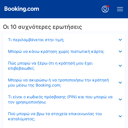
Οι 10 συχνότερες ερωτήσεις
Έκλεισε
Τι περιλαμβάνεται στην τιμή;
Έκλεισε
Μπορώ να κάνω κράτηση χωρίς πιστωτική κάρτα;
Έκλεισε
Πώς μπορώ να ξέρω ότι η κράτησή μου έχει
επιβεβαιωθεί;
Έκλεισε
Μπορώ να ακυρώσω ή να τροποποιήσω την κράτησή
μου μέσω της Booking.com;
Έκλεισε
Τι είναι ο κωδικός πρόσβασης (PIN) και που μπορώ να
τον χρησιμοποιήσω;
Έκλεισε
Πού μπορώ να βρω τα στοιχεία επικοινωνίας του
καταλύματος;
Έκλεισε