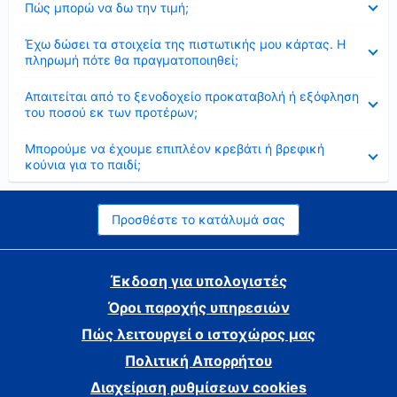
Πώς μπορώ να δω την τιμή;
Έκλεισε
Έχω δώσει τα στοιχεία της πιστωτικής μου κάρτας. Η
πληρωμή πότε θα πραγματοποιηθεί;
Έκλεισε
Απαιτείται από το ξενοδοχείο προκαταβολή ή εξόφληση
του ποσού εκ των προτέρων;
Έκλεισε
Μπορούμε να έχουμε επιπλέον κρεβάτι ή βρεφική
κούνια για το παιδί;
Προσθέστε το κατάλυμά σας
Έκδοση για υπολογιστές
Όροι παροχής υπηρεσιών
Πώς λειτουργεί ο ιστοχώρος μας
Πολιτική Απορρήτου
Διαχείριση ρυθμίσεων cookies