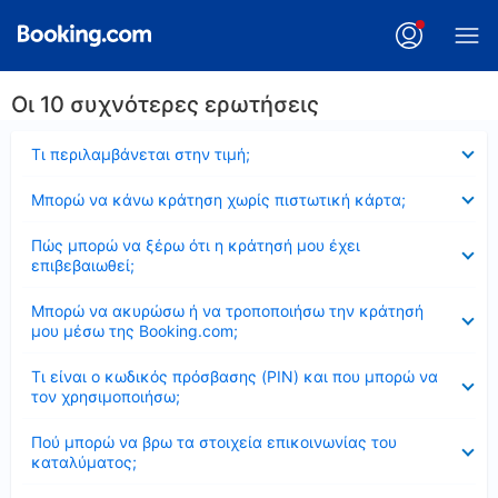
Οι 10 συχνότερες ερωτήσεις
Έκλεισε
Τι περιλαμβάνεται στην τιμή;
Έκλεισε
Μπορώ να κάνω κράτηση χωρίς πιστωτική κάρτα;
Έκλεισε
Πώς μπορώ να ξέρω ότι η κράτησή μου έχει
επιβεβαιωθεί;
Έκλεισε
Μπορώ να ακυρώσω ή να τροποποιήσω την κράτησή
μου μέσω της Booking.com;
Έκλεισε
Τι είναι ο κωδικός πρόσβασης (PIN) και που μπορώ να
τον χρησιμοποιήσω;
Έκλεισε
Πού μπορώ να βρω τα στοιχεία επικοινωνίας του
καταλύματος;
Έκλεισε