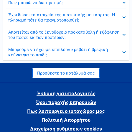
Πώς μπορώ να δω την τιμή;
Έκλεισε
Έχω δώσει τα στοιχεία της πιστωτικής μου κάρτας. Η
πληρωμή πότε θα πραγματοποιηθεί;
Έκλεισε
Απαιτείται από το ξενοδοχείο προκαταβολή ή εξόφληση
του ποσού εκ των προτέρων;
Έκλεισε
Μπορούμε να έχουμε επιπλέον κρεβάτι ή βρεφική
κούνια για το παιδί;
Προσθέστε το κατάλυμά σας
Έκδοση για υπολογιστές
Όροι παροχής υπηρεσιών
Πώς λειτουργεί ο ιστοχώρος μας
Πολιτική Απορρήτου
Διαχείριση ρυθμίσεων cookies