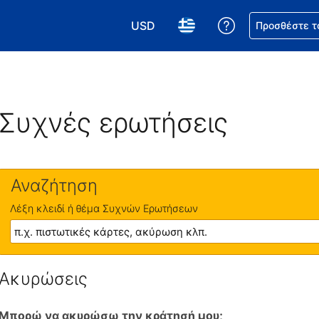
USD
Βοήθεια για τη
Προσθέστε τ
Επιλέξτε το νόμισμά σας. Το τωρι
Επιλέξτε τη γλώσσα σας.
Συχνές ερωτήσεις
Αναζήτηση
Λέξη κλειδί ή θέμα Συχνών Ερωτήσεων
Ακυρώσεις
Μπορώ να ακυρώσω την κράτησή μου;