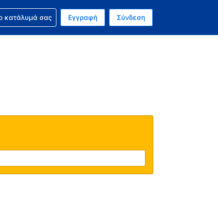
ν κράτησή σας
ο κατάλυμά σας
Εγγραφή
Σύνδεση
νό σας νόμισμα είναι Δολάριο Η.Π.Α.
 Η τωρινή σας γλώσσα είναι τα Ελληνικά