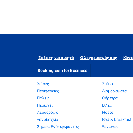
Έκδοση για κινητά
Ο λογαριασμός σας
Κάντ
Booking.com for Business
Χώρες
Σπίτια
Περιφέρειες
Διαμερίσματα
Πόλεις
Θέρετρα
Περιοχές
Βίλες
Αεροδρόμια
Hostel
Ξενοδοχεία
Bed & breakfast
Σημεία Ενδιαφέροντος
Ξενώνες