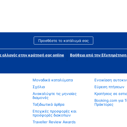
Προσθέστε το κατάλυμά σας
ε αλλαγές στην κράτησή σας online
Βοήθεια από την Εξυπηρέτησ
Μοναδικά καταλύματα
Ενοικίαση αυτοκι
Σχόλια
Εύρεση πτήσεων
Ανακαλύψτε τις μηνιαίες
Κρατήσεις σε εστι
διαμονές
Booking.com για Τ
Ταξιδιωτικά άρθρα
Πράκτορες
Εποχικές προσφορές και
προσφορές διακοπών
Traveller Review Awards