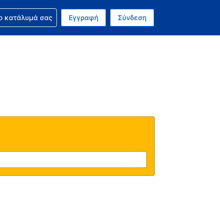
ν κράτησή σας
ο κατάλυμά σας
Εγγραφή
Σύνδεση
νό σας νόμισμα είναι Δολάριο Η.Π.Α.
 Η τωρινή σας γλώσσα είναι τα Ελληνικά