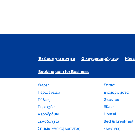
Έκδοση για κινητά
Ο λογαριασμός σας
Κάντ
Booking.com for Business
Χώρες
Σπίτια
Περιφέρειες
Διαμερίσματα
Πόλεις
Θέρετρα
Περιοχές
Βίλες
Αεροδρόμια
Hostel
Ξενοδοχεία
Bed & breakfast
Σημεία Ενδιαφέροντος
Ξενώνες