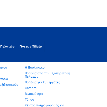
η Πελατών
Γίνετε affiliate
νήτου
Η Booking.com
Βοήθεια από την Εξυπηρέτηση
Πελατών
ατόρια
Βοήθεια για Συνεργάτες
αξιδιωτικούς
Careers
Βιωσιμότητα
Τύπος
Κέντρο πληροφόρησης για