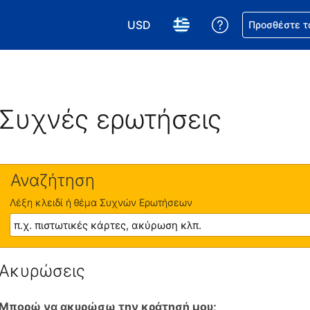
USD
Βοήθεια για τη
Προσθέστε τ
Επιλέξτε το νόμισμά σας. Το τωρι
Επιλέξτε τη γλώσσα σας.
Συχνές ερωτήσεις
Αναζήτηση
Λέξη κλειδί ή θέμα Συχνών Ερωτήσεων
Ακυρώσεις
Μπορώ να ακυρώσω την κράτησή μου;