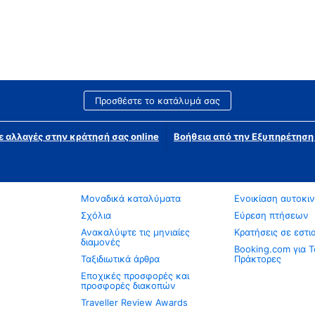
Προσθέστε το κατάλυμά σας
ε αλλαγές στην κράτησή σας online
Βοήθεια από την Εξυπηρέτησ
Μοναδικά καταλύματα
Ενοικίαση αυτοκι
Σχόλια
Εύρεση πτήσεων
Ανακαλύψτε τις μηνιαίες
Κρατήσεις σε εστι
διαμονές
Booking.com για Τ
Ταξιδιωτικά άρθρα
Πράκτορες
Εποχικές προσφορές και
προσφορές διακοπών
Traveller Review Awards