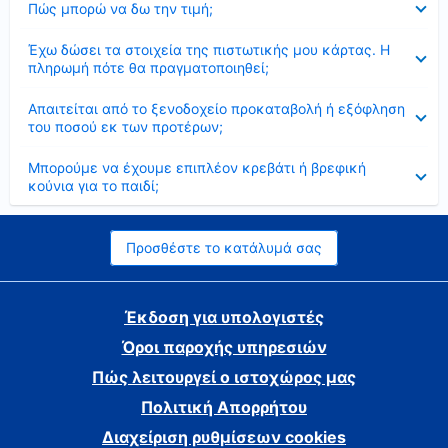
Πώς μπορώ να δω την τιμή;
Έκλεισε
Έχω δώσει τα στοιχεία της πιστωτικής μου κάρτας. Η
πληρωμή πότε θα πραγματοποιηθεί;
Έκλεισε
Απαιτείται από το ξενοδοχείο προκαταβολή ή εξόφληση
του ποσού εκ των προτέρων;
Έκλεισε
Μπορούμε να έχουμε επιπλέον κρεβάτι ή βρεφική
κούνια για το παιδί;
Προσθέστε το κατάλυμά σας
Έκδοση για υπολογιστές
Όροι παροχής υπηρεσιών
Πώς λειτουργεί ο ιστοχώρος μας
Πολιτική Απορρήτου
Διαχείριση ρυθμίσεων cookies