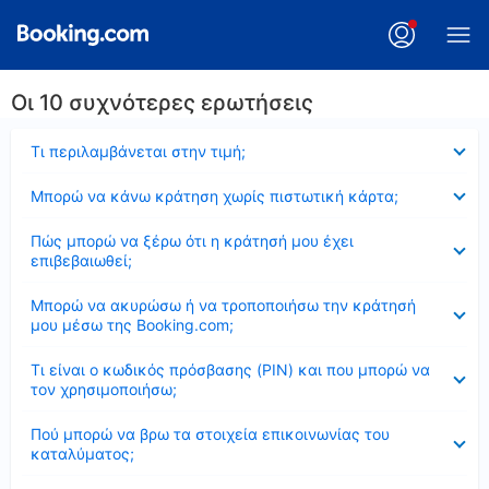
Οι 10 συχνότερες ερωτήσεις
Έκλεισε
Τι περιλαμβάνεται στην τιμή;
Έκλεισε
Μπορώ να κάνω κράτηση χωρίς πιστωτική κάρτα;
Έκλεισε
Πώς μπορώ να ξέρω ότι η κράτησή μου έχει
επιβεβαιωθεί;
Έκλεισε
Μπορώ να ακυρώσω ή να τροποποιήσω την κράτησή
μου μέσω της Booking.com;
Έκλεισε
Τι είναι ο κωδικός πρόσβασης (PIN) και που μπορώ να
τον χρησιμοποιήσω;
Έκλεισε
Πού μπορώ να βρω τα στοιχεία επικοινωνίας του
καταλύματος;
Έκλεισε