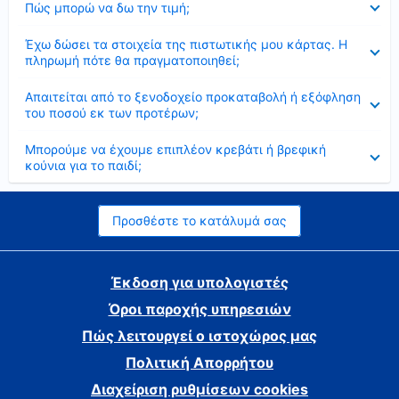
Πώς μπορώ να δω την τιμή;
Έκλεισε
Έχω δώσει τα στοιχεία της πιστωτικής μου κάρτας. Η
πληρωμή πότε θα πραγματοποιηθεί;
Έκλεισε
Απαιτείται από το ξενοδοχείο προκαταβολή ή εξόφληση
του ποσού εκ των προτέρων;
Έκλεισε
Μπορούμε να έχουμε επιπλέον κρεβάτι ή βρεφική
κούνια για το παιδί;
Προσθέστε το κατάλυμά σας
Έκδοση για υπολογιστές
Όροι παροχής υπηρεσιών
Πώς λειτουργεί ο ιστοχώρος μας
Πολιτική Απορρήτου
Διαχείριση ρυθμίσεων cookies