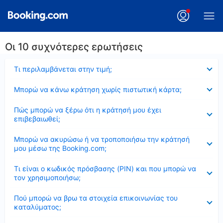
Οι 10 συχνότερες ερωτήσεις
Έκλεισε
Τι περιλαμβάνεται στην τιμή;
Έκλεισε
Μπορώ να κάνω κράτηση χωρίς πιστωτική κάρτα;
Έκλεισε
Πώς μπορώ να ξέρω ότι η κράτησή μου έχει
επιβεβαιωθεί;
Έκλεισε
Μπορώ να ακυρώσω ή να τροποποιήσω την κράτησή
μου μέσω της Booking.com;
Έκλεισε
Τι είναι ο κωδικός πρόσβασης (PIN) και που μπορώ να
τον χρησιμοποιήσω;
Έκλεισε
Πού μπορώ να βρω τα στοιχεία επικοινωνίας του
καταλύματος;
Έκλεισε