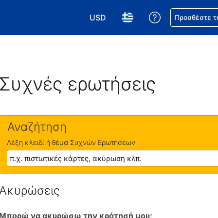
USD
Βοήθεια για τη
Προσθέστε τ
Επιλέξτε το νόμισμά σας. Το τωρι
Επιλέξτε τη γλώσσα σας.
Συχνές ερωτήσεις
Αναζήτηση
Λέξη κλειδί ή θέμα Συχνών Ερωτήσεων
Ακυρώσεις
Μπορώ να ακυρώσω την κράτησή μου;