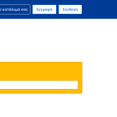
ν κράτησή σας
ο κατάλυμά σας
Εγγραφή
Σύνδεση
νό σας νόμισμα είναι Δολάριο Η.Π.Α.
 Η τωρινή σας γλώσσα είναι τα Ελληνικά