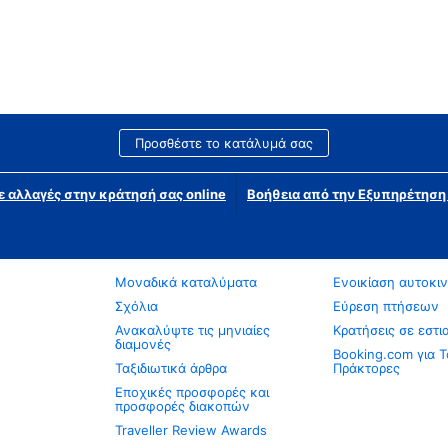
Προσθέστε το κατάλυμά σας
ε αλλαγές στην κράτησή σας online
Βοήθεια από την Εξυπηρέτησ
Μοναδικά καταλύματα
Ενοικίαση αυτοκι
Σχόλια
Εύρεση πτήσεων
Ανακαλύψτε τις μηνιαίες
Κρατήσεις σε εστι
διαμονές
Booking.com για Τ
Ταξιδιωτικά άρθρα
Πράκτορες
Εποχικές προσφορές και
προσφορές διακοπών
Traveller Review Awards