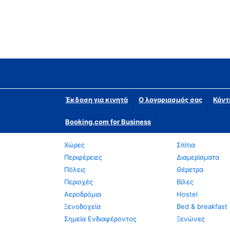
Έκδοση για κινητά
Ο λογαριασμός σας
Κάντ
Booking.com for Business
Χώρες
Σπίτια
Περιφέρειες
Διαμερίσματα
Πόλεις
Θέρετρα
Περιοχές
Βίλες
Αεροδρόμια
Hostel
Ξενοδοχεία
Bed & breakfast
Σημεία Ενδιαφέροντος
Ξενώνες