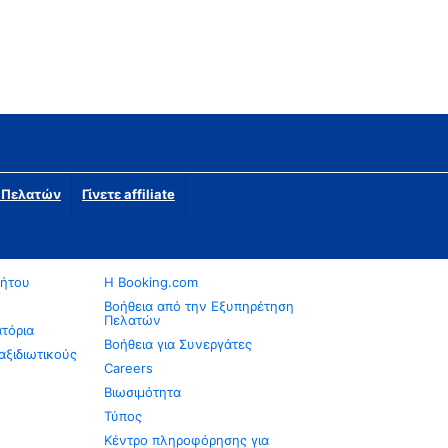
η Πελατών
Γίνετε affiliate
νήτου
Η Booking.com
Βοήθεια από την Εξυπηρέτηση
Πελατών
ατόρια
Βοήθεια για Συνεργάτες
αξιδιωτικούς
Careers
Βιωσιμότητα
Τύπος
Κέντρο πληροφόρησης για