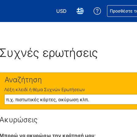
USD
Βοήθεια για τη
Προσθέστε τ
Επιλέξτε το νόμισμά σας. Το τωρι
Επιλέξτε τη γλώσσα σας.
Συχνές ερωτήσεις
Αναζήτηση
Λέξη κλειδί ή θέμα Συχνών Ερωτήσεων
Ακυρώσεις
Μπορώ να ακυρώσω την κράτησή μου;