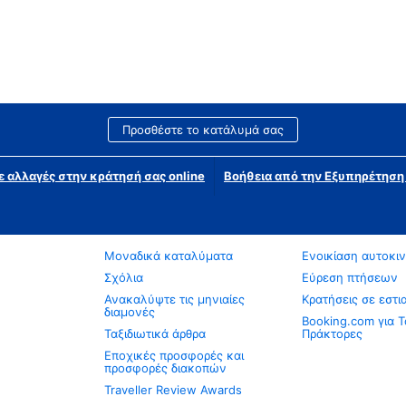
Προσθέστε το κατάλυμά σας
ε αλλαγές στην κράτησή σας online
Βοήθεια από την Εξυπηρέτησ
Μοναδικά καταλύματα
Ενοικίαση αυτοκι
Σχόλια
Εύρεση πτήσεων
Ανακαλύψτε τις μηνιαίες
Κρατήσεις σε εστι
διαμονές
Booking.com για Τ
Ταξιδιωτικά άρθρα
Πράκτορες
Εποχικές προσφορές και
προσφορές διακοπών
Traveller Review Awards