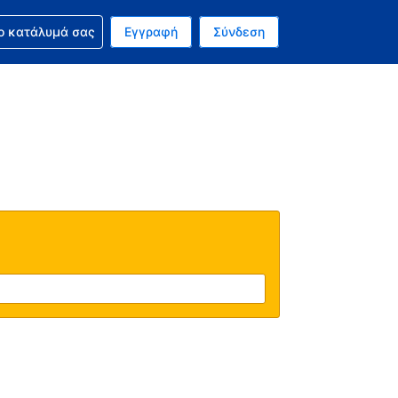
ν κράτησή σας
ο κατάλυμά σας
Εγγραφή
Σύνδεση
νό σας νόμισμα είναι Δολάριο Η.Π.Α.
 Η τωρινή σας γλώσσα είναι τα Ελληνικά