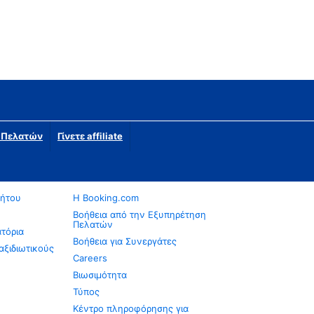
η Πελατών
Γίνετε affiliate
νήτου
Η Booking.com
Βοήθεια από την Εξυπηρέτηση
Πελατών
ατόρια
Βοήθεια για Συνεργάτες
αξιδιωτικούς
Careers
Βιωσιμότητα
Τύπος
Κέντρο πληροφόρησης για