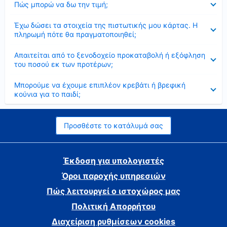
Πώς μπορώ να δω την τιμή;
Έκλεισε
Έχω δώσει τα στοιχεία της πιστωτικής μου κάρτας. Η
πληρωμή πότε θα πραγματοποιηθεί;
Έκλεισε
Απαιτείται από το ξενοδοχείο προκαταβολή ή εξόφληση
του ποσού εκ των προτέρων;
Έκλεισε
Μπορούμε να έχουμε επιπλέον κρεβάτι ή βρεφική
κούνια για το παιδί;
Προσθέστε το κατάλυμά σας
Έκδοση για υπολογιστές
Όροι παροχής υπηρεσιών
Πώς λειτουργεί ο ιστοχώρος μας
Πολιτική Απορρήτου
Διαχείριση ρυθμίσεων cookies