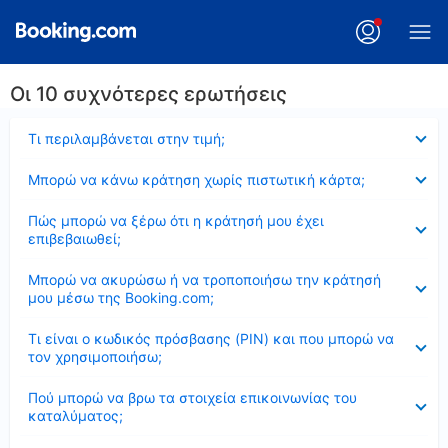
Οι 10 συχνότερες ερωτήσεις
Έκλεισε
Τι περιλαμβάνεται στην τιμή;
Έκλεισε
Μπορώ να κάνω κράτηση χωρίς πιστωτική κάρτα;
Έκλεισε
Πώς μπορώ να ξέρω ότι η κράτησή μου έχει
επιβεβαιωθεί;
Έκλεισε
Μπορώ να ακυρώσω ή να τροποποιήσω την κράτησή
μου μέσω της Booking.com;
Έκλεισε
Τι είναι ο κωδικός πρόσβασης (PIN) και που μπορώ να
τον χρησιμοποιήσω;
Έκλεισε
Πού μπορώ να βρω τα στοιχεία επικοινωνίας του
καταλύματος;
Έκλεισε