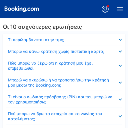
Οι 10 συχνότερες ερωτήσεις
Έκλεισε
Τι περιλαμβάνεται στην τιμή;
Έκλεισε
Μπορώ να κάνω κράτηση χωρίς πιστωτική κάρτα;
Έκλεισε
Πώς μπορώ να ξέρω ότι η κράτησή μου έχει
επιβεβαιωθεί;
Έκλεισε
Μπορώ να ακυρώσω ή να τροποποιήσω την κράτησή
μου μέσω της Booking.com;
Έκλεισε
Τι είναι ο κωδικός πρόσβασης (PIN) και που μπορώ να
τον χρησιμοποιήσω;
Έκλεισε
Πού μπορώ να βρω τα στοιχεία επικοινωνίας του
καταλύματος;
Έκλεισε