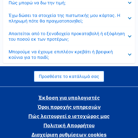
Πώς μπορώ να δω την τιμή;
Έκλεισε
Έχω δώσει τα στοιχεία της πιστωτικής μου κάρτας. Η
πληρωμή πότε θα πραγματοποιηθεί;
Έκλεισε
Απαιτείται από το ξενοδοχείο προκαταβολή ή εξόφληση
του ποσού εκ των προτέρων;
Έκλεισε
Μπορούμε να έχουμε επιπλέον κρεβάτι ή βρεφική
κούνια για το παιδί;
Προσθέστε το κατάλυμά σας
Έκδοση για υπολογιστές
Όροι παροχής υπηρεσιών
Πώς λειτουργεί ο ιστοχώρος μας
Πολιτική Απορρήτου
Διαχείριση ρυθμίσεων cookies