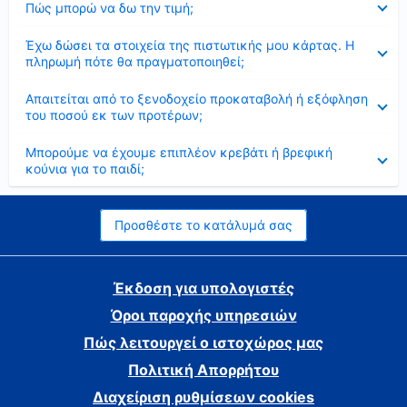
Πώς μπορώ να δω την τιμή;
Έκλεισε
Έχω δώσει τα στοιχεία της πιστωτικής μου κάρτας. Η
πληρωμή πότε θα πραγματοποιηθεί;
Έκλεισε
Απαιτείται από το ξενοδοχείο προκαταβολή ή εξόφληση
του ποσού εκ των προτέρων;
Έκλεισε
Μπορούμε να έχουμε επιπλέον κρεβάτι ή βρεφική
κούνια για το παιδί;
Προσθέστε το κατάλυμά σας
Έκδοση για υπολογιστές
Όροι παροχής υπηρεσιών
Πώς λειτουργεί ο ιστοχώρος μας
Πολιτική Απορρήτου
Διαχείριση ρυθμίσεων cookies