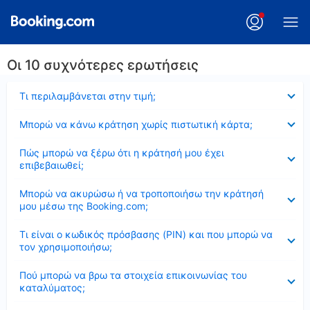
Οι 10 συχνότερες ερωτήσεις
Έκλεισε
Τι περιλαμβάνεται στην τιμή;
Έκλεισε
Μπορώ να κάνω κράτηση χωρίς πιστωτική κάρτα;
Έκλεισε
Πώς μπορώ να ξέρω ότι η κράτησή μου έχει
επιβεβαιωθεί;
Έκλεισε
Μπορώ να ακυρώσω ή να τροποποιήσω την κράτησή
μου μέσω της Booking.com;
Έκλεισε
Τι είναι ο κωδικός πρόσβασης (PIN) και που μπορώ να
τον χρησιμοποιήσω;
Έκλεισε
Πού μπορώ να βρω τα στοιχεία επικοινωνίας του
καταλύματος;
Έκλεισε