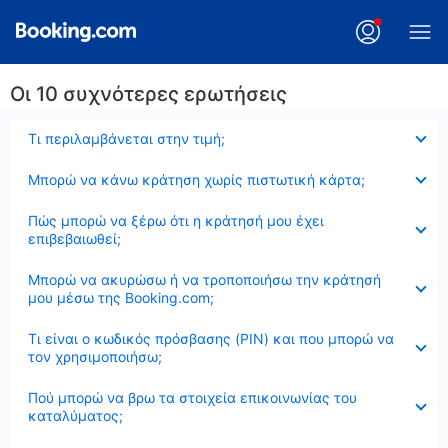
Οι 10 συχνότερες ερωτήσεις
Έκλεισε
Τι περιλαμβάνεται στην τιμή;
Έκλεισε
Μπορώ να κάνω κράτηση χωρίς πιστωτική κάρτα;
Έκλεισε
Πώς μπορώ να ξέρω ότι η κράτησή μου έχει
επιβεβαιωθεί;
Έκλεισε
Μπορώ να ακυρώσω ή να τροποποιήσω την κράτησή
μου μέσω της Booking.com;
Έκλεισε
Τι είναι ο κωδικός πρόσβασης (PIN) και που μπορώ να
τον χρησιμοποιήσω;
Έκλεισε
Πού μπορώ να βρω τα στοιχεία επικοινωνίας του
καταλύματος;
Έκλεισε