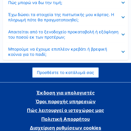
Πώς μπορώ να δω την τιμή;
Έκλεισε
Έχω δώσει τα στοιχεία της πιστωτικής μου κάρτας. Η
πληρωμή πότε θα πραγματοποιηθεί;
Έκλεισε
Απαιτείται από το ξενοδοχείο προκαταβολή ή εξόφληση
του ποσού εκ των προτέρων;
Έκλεισε
Μπορούμε να έχουμε επιπλέον κρεβάτι ή βρεφική
κούνια για το παιδί;
Προσθέστε το κατάλυμά σας
Έκδοση για υπολογιστές
Όροι παροχής υπηρεσιών
Πώς λειτουργεί ο ιστοχώρος μας
Πολιτική Απορρήτου
Διαχείριση ρυθμίσεων cookies