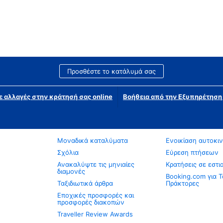
Προσθέστε το κατάλυμά σας
ε αλλαγές στην κράτησή σας online
Βοήθεια από την Εξυπηρέτησ
Μοναδικά καταλύματα
Ενοικίαση αυτοκι
Σχόλια
Εύρεση πτήσεων
Ανακαλύψτε τις μηνιαίες
Κρατήσεις σε εστι
διαμονές
Booking.com για Τ
Ταξιδιωτικά άρθρα
Πράκτορες
Εποχικές προσφορές και
προσφορές διακοπών
Traveller Review Awards