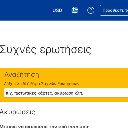
USD
Βοήθεια για τη
Προσθέστε τ
Επιλέξτε το νόμισμά σας. Το τωρι
Επιλέξτε τη γλώσσα σας.
Συχνές ερωτήσεις
Αναζήτηση
Λέξη κλειδί ή θέμα Συχνών Ερωτήσεων
Ακυρώσεις
Μπορώ να ακυρώσω την κράτησή μου;