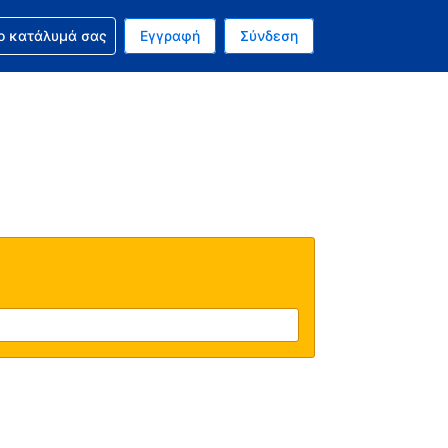
ν κράτησή σας
ο κατάλυμά σας
Εγγραφή
Σύνδεση
νό σας νόμισμα είναι Δολάριο Η.Π.Α.
 Η τωρινή σας γλώσσα είναι τα Ελληνικά