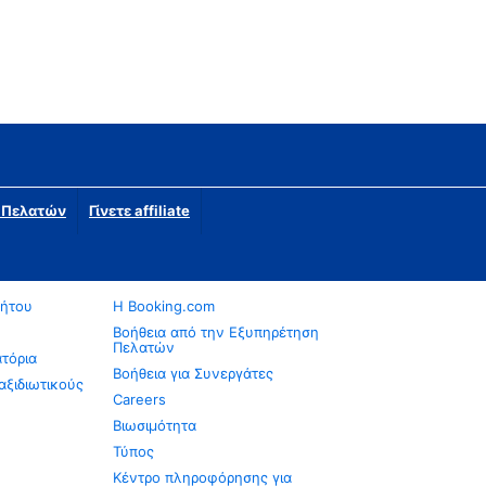
η Πελατών
Γίνετε affiliate
νήτου
Η Booking.com
Βοήθεια από την Εξυπηρέτηση
Πελατών
ατόρια
Βοήθεια για Συνεργάτες
αξιδιωτικούς
Careers
Βιωσιμότητα
Τύπος
Κέντρο πληροφόρησης για