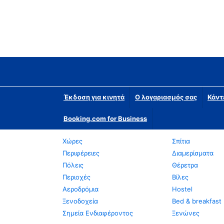
Έκδοση για κινητά
Ο λογαριασμός σας
Κάντ
Booking.com for Business
Χώρες
Σπίτια
Περιφέρειες
Διαμερίσματα
Πόλεις
Θέρετρα
Περιοχές
Βίλες
Αεροδρόμια
Hostel
Ξενοδοχεία
Bed & breakfast
Σημεία Ενδιαφέροντος
Ξενώνες