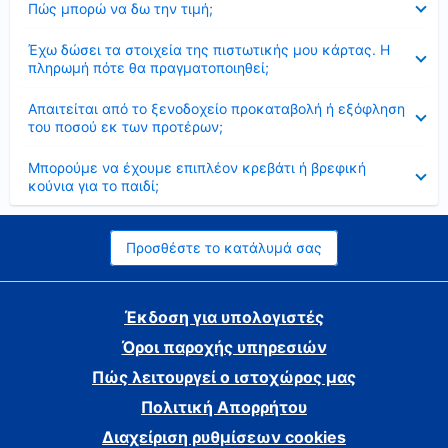
Πώς μπορώ να δω την τιμή;
Έκλεισε
Έχω δώσει τα στοιχεία της πιστωτικής μου κάρτας. Η
πληρωμή πότε θα πραγματοποιηθεί;
Έκλεισε
Απαιτείται από το ξενοδοχείο προκαταβολή ή εξόφληση
του ποσού εκ των προτέρων;
Έκλεισε
Μπορούμε να έχουμε επιπλέον κρεβάτι ή βρεφική
κούνια για το παιδί;
Προσθέστε το κατάλυμά σας
Έκδοση για υπολογιστές
Όροι παροχής υπηρεσιών
Πώς λειτουργεί ο ιστοχώρος μας
Πολιτική Απορρήτου
Διαχείριση ρυθμίσεων cookies