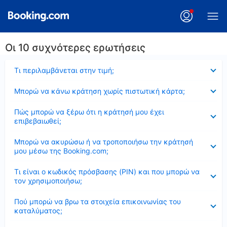
Οι 10 συχνότερες ερωτήσεις
Έκλεισε
Τι περιλαμβάνεται στην τιμή;
Έκλεισε
Μπορώ να κάνω κράτηση χωρίς πιστωτική κάρτα;
Έκλεισε
Πώς μπορώ να ξέρω ότι η κράτησή μου έχει
επιβεβαιωθεί;
Έκλεισε
Μπορώ να ακυρώσω ή να τροποποιήσω την κράτησή
μου μέσω της Booking.com;
Έκλεισε
Τι είναι ο κωδικός πρόσβασης (PIN) και που μπορώ να
τον χρησιμοποιήσω;
Έκλεισε
Πού μπορώ να βρω τα στοιχεία επικοινωνίας του
καταλύματος;
Έκλεισε