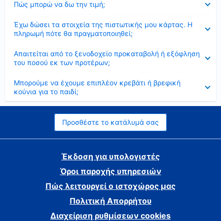
Πώς μπορώ να δω την τιμή;
Έκλεισε
Έχω δώσει τα στοιχεία της πιστωτικής μου κάρτας. Η
πληρωμή πότε θα πραγματοποιηθεί;
Έκλεισε
Απαιτείται από το ξενοδοχείο προκαταβολή ή εξόφληση
του ποσού εκ των προτέρων;
Έκλεισε
Μπορούμε να έχουμε επιπλέον κρεβάτι ή βρεφική
κούνια για το παιδί;
Προσθέστε το κατάλυμά σας
Έκδοση για υπολογιστές
Όροι παροχής υπηρεσιών
Πώς λειτουργεί ο ιστοχώρος μας
Πολιτική Απορρήτου
Διαχείριση ρυθμίσεων cookies