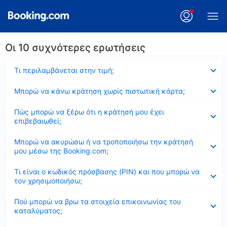
Οι 10 συχνότερες ερωτήσεις
Έκλεισε
Τι περιλαμβάνεται στην τιμή;
Έκλεισε
Μπορώ να κάνω κράτηση χωρίς πιστωτική κάρτα;
Έκλεισε
Πώς μπορώ να ξέρω ότι η κράτησή μου έχει
επιβεβαιωθεί;
Έκλεισε
Μπορώ να ακυρώσω ή να τροποποιήσω την κράτησή
μου μέσω της Booking.com;
Έκλεισε
Τι είναι ο κωδικός πρόσβασης (PIN) και που μπορώ να
τον χρησιμοποιήσω;
Έκλεισε
Πού μπορώ να βρω τα στοιχεία επικοινωνίας του
καταλύματος;
Έκλεισε