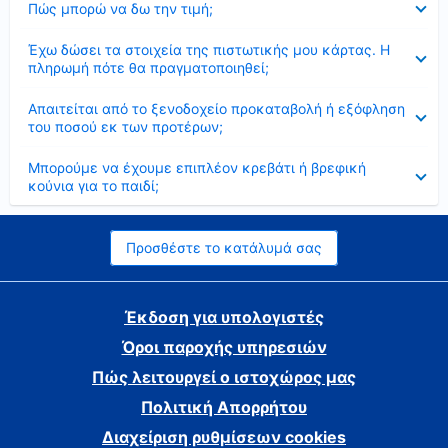
Πώς μπορώ να δω την τιμή;
Έκλεισε
Έχω δώσει τα στοιχεία της πιστωτικής μου κάρτας. Η
πληρωμή πότε θα πραγματοποιηθεί;
Έκλεισε
Απαιτείται από το ξενοδοχείο προκαταβολή ή εξόφληση
του ποσού εκ των προτέρων;
Έκλεισε
Μπορούμε να έχουμε επιπλέον κρεβάτι ή βρεφική
κούνια για το παιδί;
Προσθέστε το κατάλυμά σας
Έκδοση για υπολογιστές
Όροι παροχής υπηρεσιών
Πώς λειτουργεί ο ιστοχώρος μας
Πολιτική Απορρήτου
Διαχείριση ρυθμίσεων cookies