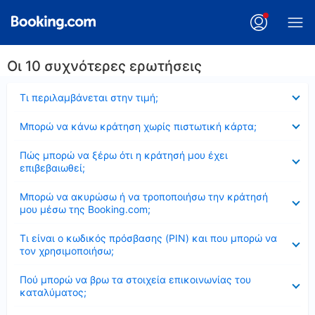
Οι 10 συχνότερες ερωτήσεις
Έκλεισε
Τι περιλαμβάνεται στην τιμή;
Έκλεισε
Μπορώ να κάνω κράτηση χωρίς πιστωτική κάρτα;
Έκλεισε
Πώς μπορώ να ξέρω ότι η κράτησή μου έχει
επιβεβαιωθεί;
Έκλεισε
Μπορώ να ακυρώσω ή να τροποποιήσω την κράτησή
μου μέσω της Booking.com;
Έκλεισε
Τι είναι ο κωδικός πρόσβασης (PIN) και που μπορώ να
τον χρησιμοποιήσω;
Έκλεισε
Πού μπορώ να βρω τα στοιχεία επικοινωνίας του
καταλύματος;
Έκλεισε