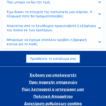
Πώς μπορώ να δω την τιμή;
Έκλεισε
Έχω δώσει τα στοιχεία της πιστωτικής μου κάρτας. Η
πληρωμή πότε θα πραγματοποιηθεί;
Έκλεισε
Απαιτείται από το ξενοδοχείο προκαταβολή ή εξόφληση
του ποσού εκ των προτέρων;
Έκλεισε
Μπορούμε να έχουμε επιπλέον κρεβάτι ή βρεφική
κούνια για το παιδί;
Προσθέστε το κατάλυμά σας
Έκδοση για υπολογιστές
Όροι παροχής υπηρεσιών
Πώς λειτουργεί ο ιστοχώρος μας
Πολιτική Απορρήτου
Διαχείριση ρυθμίσεων cookies