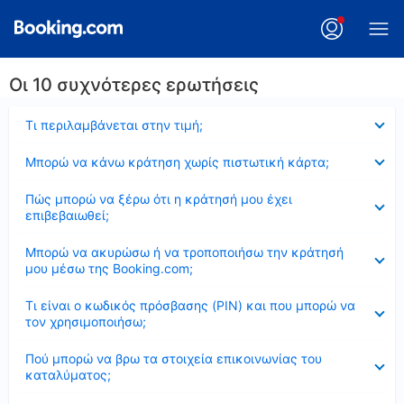
Οι 10 συχνότερες ερωτήσεις
Έκλεισε
Τι περιλαμβάνεται στην τιμή;
Έκλεισε
Μπορώ να κάνω κράτηση χωρίς πιστωτική κάρτα;
Έκλεισε
Πώς μπορώ να ξέρω ότι η κράτησή μου έχει
επιβεβαιωθεί;
Έκλεισε
Μπορώ να ακυρώσω ή να τροποποιήσω την κράτησή
μου μέσω της Booking.com;
Έκλεισε
Τι είναι ο κωδικός πρόσβασης (PIN) και που μπορώ να
τον χρησιμοποιήσω;
Έκλεισε
Πού μπορώ να βρω τα στοιχεία επικοινωνίας του
καταλύματος;
Έκλεισε