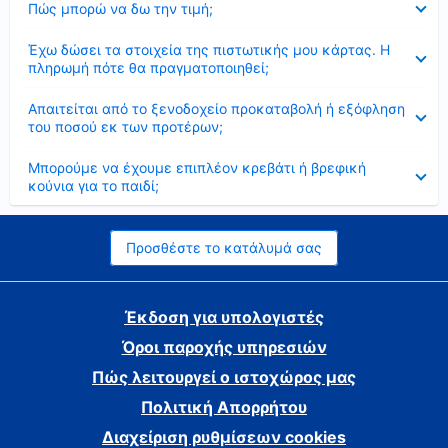
Πώς μπορώ να δω την τιμή;
Έκλεισε
Έχω δώσει τα στοιχεία της πιστωτικής μου κάρτας. Η
πληρωμή πότε θα πραγματοποιηθεί;
Έκλεισε
Απαιτείται από το ξενοδοχείο προκαταβολή ή εξόφληση
του ποσού εκ των προτέρων;
Έκλεισε
Μπορούμε να έχουμε επιπλέον κρεβάτι ή βρεφική
κούνια για το παιδί;
Προσθέστε το κατάλυμά σας
Έκδοση για υπολογιστές
Όροι παροχής υπηρεσιών
Πώς λειτουργεί ο ιστοχώρος μας
Πολιτική Απορρήτου
Διαχείριση ρυθμίσεων cookies