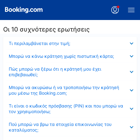
Οι 10 συχνότερες ερωτήσεις
Έκλεισε
Τι περιλαμβάνεται στην τιμή;
Έκλεισε
Μπορώ να κάνω κράτηση χωρίς πιστωτική κάρτα;
Έκλεισε
Πώς μπορώ να ξέρω ότι η κράτησή μου έχει
επιβεβαιωθεί;
Έκλεισε
Μπορώ να ακυρώσω ή να τροποποιήσω την κράτησή
μου μέσω της Booking.com;
Έκλεισε
Τι είναι ο κωδικός πρόσβασης (PIN) και που μπορώ να
τον χρησιμοποιήσω;
Έκλεισε
Πού μπορώ να βρω τα στοιχεία επικοινωνίας του
καταλύματος;
Έκλεισε