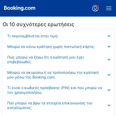
Οι 10 συχνότερες ερωτήσεις
Έκλεισε
Τι περιλαμβάνεται στην τιμή;
Έκλεισε
Μπορώ να κάνω κράτηση χωρίς πιστωτική κάρτα;
Έκλεισε
Πώς μπορώ να ξέρω ότι η κράτησή μου έχει
επιβεβαιωθεί;
Έκλεισε
Μπορώ να ακυρώσω ή να τροποποιήσω την κράτησή
μου μέσω της Booking.com;
Έκλεισε
Τι είναι ο κωδικός πρόσβασης (PIN) και που μπορώ να
τον χρησιμοποιήσω;
Έκλεισε
Πού μπορώ να βρω τα στοιχεία επικοινωνίας του
καταλύματος;
Έκλεισε