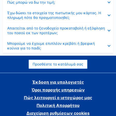
Πώς μπορώ να δω την τιμή;
Έκλεισε
Έχω δώσει τα στοιχεία της πιστωτικής μου κάρτας. Η
πληρωμή πότε θα πραγματοποιηθεί;
Έκλεισε
Απαιτείται από το ξενοδοχείο προκαταβολή ή εξόφληση
του ποσού εκ των προτέρων;
Έκλεισε
Μπορούμε να έχουμε επιπλέον κρεβάτι ή βρεφική
κούνια για το παιδί;
Προσθέστε το κατάλυμά σας
Έκδοση για υπολογιστές
Όροι παροχής υπηρεσιών
Πώς λειτουργεί ο ιστοχώρος μας
Πολιτική Απορρήτου
Διαχείριση ρυθμίσεων cookies