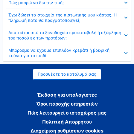
Πώς μπορώ να δω την τιμή;
Έκλεισε
Έχω δώσει τα στοιχεία της πιστωτικής μου κάρτας. Η
πληρωμή πότε θα πραγματοποιηθεί;
Έκλεισε
Απαιτείται από το ξενοδοχείο προκαταβολή ή εξόφληση
του ποσού εκ των προτέρων;
Έκλεισε
Μπορούμε να έχουμε επιπλέον κρεβάτι ή βρεφική
κούνια για το παιδί;
Προσθέστε το κατάλυμά σας
Έκδοση για υπολογιστές
Όροι παροχής υπηρεσιών
Πώς λειτουργεί ο ιστοχώρος μας
Πολιτική Απορρήτου
Διαχείριση ρυθμίσεων cookies