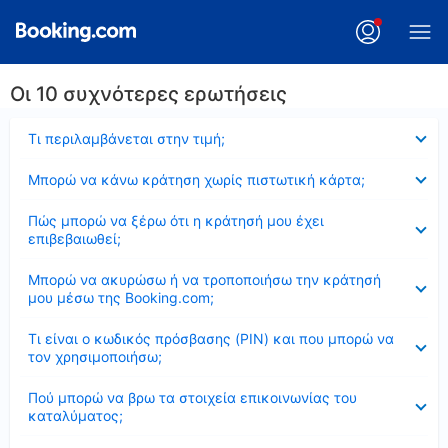
Οι 10 συχνότερες ερωτήσεις
Έκλεισε
Τι περιλαμβάνεται στην τιμή;
Έκλεισε
Μπορώ να κάνω κράτηση χωρίς πιστωτική κάρτα;
Έκλεισε
Πώς μπορώ να ξέρω ότι η κράτησή μου έχει
επιβεβαιωθεί;
Έκλεισε
Μπορώ να ακυρώσω ή να τροποποιήσω την κράτησή
μου μέσω της Booking.com;
Έκλεισε
Τι είναι ο κωδικός πρόσβασης (PIN) και που μπορώ να
τον χρησιμοποιήσω;
Έκλεισε
Πού μπορώ να βρω τα στοιχεία επικοινωνίας του
καταλύματος;
Έκλεισε