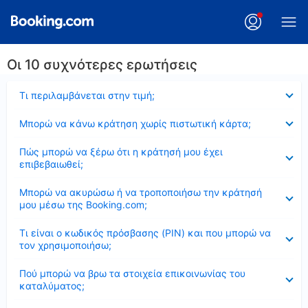
Οι 10 συχνότερες ερωτήσεις
Έκλεισε
Τι περιλαμβάνεται στην τιμή;
Έκλεισε
Μπορώ να κάνω κράτηση χωρίς πιστωτική κάρτα;
Έκλεισε
Πώς μπορώ να ξέρω ότι η κράτησή μου έχει
επιβεβαιωθεί;
Έκλεισε
Μπορώ να ακυρώσω ή να τροποποιήσω την κράτησή
μου μέσω της Booking.com;
Έκλεισε
Τι είναι ο κωδικός πρόσβασης (PIN) και που μπορώ να
τον χρησιμοποιήσω;
Έκλεισε
Πού μπορώ να βρω τα στοιχεία επικοινωνίας του
καταλύματος;
Έκλεισε