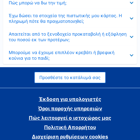
Πώς μπορώ να δω την τιμή;
Έκλεισε
Έχω δώσει τα στοιχεία της πιστωτικής μου κάρτας. Η
πληρωμή πότε θα πραγματοποιηθεί;
Έκλεισε
Απαιτείται από το ξενοδοχείο προκαταβολή ή εξόφληση
του ποσού εκ των προτέρων;
Έκλεισε
Μπορούμε να έχουμε επιπλέον κρεβάτι ή βρεφική
κούνια για το παιδί;
Προσθέστε το κατάλυμά σας
Έκδοση για υπολογιστές
Όροι παροχής υπηρεσιών
Πώς λειτουργεί ο ιστοχώρος μας
Πολιτική Απορρήτου
Διαχείριση ρυθμίσεων cookies