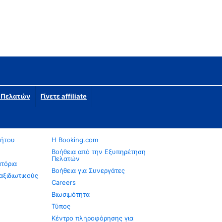
η Πελατών
Γίνετε affiliate
νήτου
Η Booking.com
Βοήθεια από την Εξυπηρέτηση
Πελατών
ατόρια
Βοήθεια για Συνεργάτες
αξιδιωτικούς
Careers
Βιωσιμότητα
Τύπος
Κέντρο πληροφόρησης για