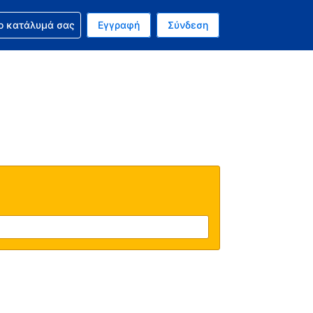
ν κράτησή σας
ο κατάλυμά σας
Εγγραφή
Σύνδεση
ινό σας νόμισμα είναι Ευρώ
 Η τωρινή σας γλώσσα είναι τα Ελληνικά