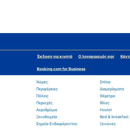
Έκδοση για κινητά
Ο λογαριασμός σας
Κάντ
Booking.com for Business
Χώρες
Σπίτια
Περιφέρειες
Διαμερίσματα
Πόλεις
Θέρετρα
Περιοχές
Βίλες
Αεροδρόμια
Hostel
Ξενοδοχεία
Bed & breakfast
Σημεία Ενδιαφέροντος
Ξενώνες