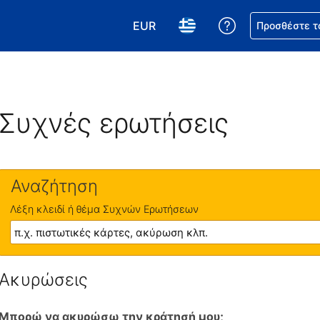
EUR
Βοήθεια για τη
Προσθέστε τ
Επιλέξτε το νόμισμά σας. Το τωρ
Επιλέξτε τη γλώσσα σας.
Συχνές ερωτήσεις
Αναζήτηση
Λέξη κλειδί ή θέμα Συχνών Ερωτήσεων
Ακυρώσεις
Μπορώ να ακυρώσω την κράτησή μου;