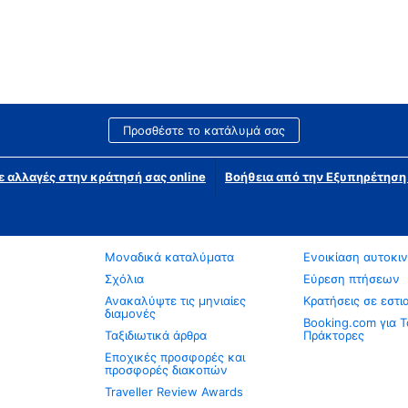
Προσθέστε το κατάλυμά σας
ε αλλαγές στην κράτησή σας online
Βοήθεια από την Εξυπηρέτησ
Μοναδικά καταλύματα
Ενοικίαση αυτοκι
Σχόλια
Εύρεση πτήσεων
Ανακαλύψτε τις μηνιαίες
Κρατήσεις σε εστι
διαμονές
Booking.com για Τ
Ταξιδιωτικά άρθρα
Πράκτορες
Εποχικές προσφορές και
προσφορές διακοπών
Traveller Review Awards