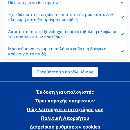
Πώς μπορώ να δω την τιμή;
Έκλεισε
Έχω δώσει τα στοιχεία της πιστωτικής μου κάρτας. Η
πληρωμή πότε θα πραγματοποιηθεί;
Έκλεισε
Απαιτείται από το ξενοδοχείο προκαταβολή ή εξόφληση
του ποσού εκ των προτέρων;
Έκλεισε
Μπορούμε να έχουμε επιπλέον κρεβάτι ή βρεφική
κούνια για το παιδί;
Προσθέστε το κατάλυμά σας
Έκδοση για υπολογιστές
Όροι παροχής υπηρεσιών
Πώς λειτουργεί ο ιστοχώρος μας
Πολιτική Απορρήτου
Διαχείριση ρυθμίσεων cookies