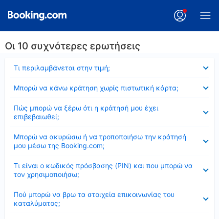
Οι 10 συχνότερες ερωτήσεις
Έκλεισε
Τι περιλαμβάνεται στην τιμή;
Έκλεισε
Μπορώ να κάνω κράτηση χωρίς πιστωτική κάρτα;
Έκλεισε
Πώς μπορώ να ξέρω ότι η κράτησή μου έχει
επιβεβαιωθεί;
Έκλεισε
Μπορώ να ακυρώσω ή να τροποποιήσω την κράτησή
μου μέσω της Booking.com;
Έκλεισε
Τι είναι ο κωδικός πρόσβασης (PIN) και που μπορώ να
τον χρησιμοποιήσω;
Έκλεισε
Πού μπορώ να βρω τα στοιχεία επικοινωνίας του
καταλύματος;
Έκλεισε