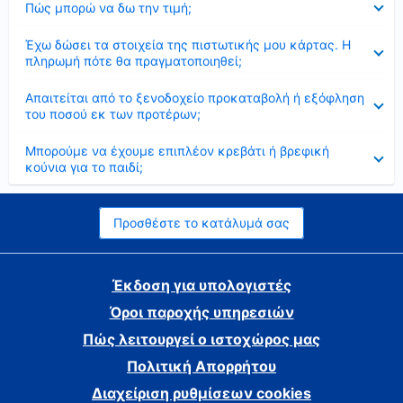
Πώς μπορώ να δω την τιμή;
Έκλεισε
Έχω δώσει τα στοιχεία της πιστωτικής μου κάρτας. Η
πληρωμή πότε θα πραγματοποιηθεί;
Έκλεισε
Απαιτείται από το ξενοδοχείο προκαταβολή ή εξόφληση
του ποσού εκ των προτέρων;
Έκλεισε
Μπορούμε να έχουμε επιπλέον κρεβάτι ή βρεφική
κούνια για το παιδί;
Προσθέστε το κατάλυμά σας
Έκδοση για υπολογιστές
Όροι παροχής υπηρεσιών
Πώς λειτουργεί ο ιστοχώρος μας
Πολιτική Απορρήτου
Διαχείριση ρυθμίσεων cookies