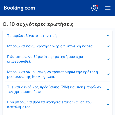
Οι 10 συχνότερες ερωτήσεις
Έκλεισε
Τι περιλαμβάνεται στην τιμή;
Έκλεισε
Μπορώ να κάνω κράτηση χωρίς πιστωτική κάρτα;
Έκλεισε
Πώς μπορώ να ξέρω ότι η κράτησή μου έχει
επιβεβαιωθεί;
Έκλεισε
Μπορώ να ακυρώσω ή να τροποποιήσω την κράτησή
μου μέσω της Booking.com;
Έκλεισε
Τι είναι ο κωδικός πρόσβασης (PIN) και που μπορώ να
τον χρησιμοποιήσω;
Έκλεισε
Πού μπορώ να βρω τα στοιχεία επικοινωνίας του
καταλύματος;
Έκλεισε