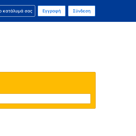
ν κράτησή σας
ο κατάλυμά σας
Εγγραφή
Σύνδεση
ινό σας νόμισμα είναι Ευρώ
 Η τωρινή σας γλώσσα είναι τα Ελληνικά