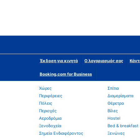
Έκδοση για κινητά
Ο λογαριασμός σας
Κάντ
Booking.com for Business
Χώρες
Σπίτια
Περιφέρειες
Διαμερίσματα
Πόλεις
Θέρετρα
Περιοχές
Βίλες
Αεροδρόμια
Hostel
Ξενοδοχεία
Bed & breakfast
Σημεία Ενδιαφέροντος
Ξενώνες