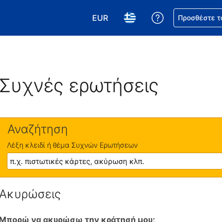
EUR
Βοήθεια για τη
Προσθέστε τ
Επιλέξτε το νόμισμά σας. Το τωρ
Επιλέξτε τη γλώσσα σας.
Συχνές ερωτήσεις
Αναζήτηση
Λέξη κλειδί ή θέμα Συχνών Ερωτήσεων
Ακυρώσεις
Μπορώ να ακυρώσω την κράτησή μου;