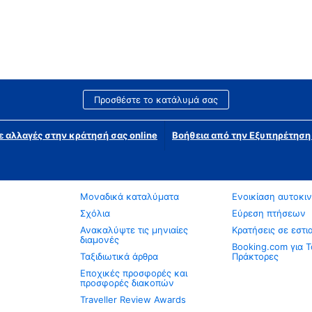
Προσθέστε το κατάλυμά σας
ε αλλαγές στην κράτησή σας online
Βοήθεια από την Εξυπηρέτησ
Μοναδικά καταλύματα
Ενοικίαση αυτοκι
Σχόλια
Εύρεση πτήσεων
Ανακαλύψτε τις μηνιαίες
Κρατήσεις σε εστι
διαμονές
Booking.com για Τ
Ταξιδιωτικά άρθρα
Πράκτορες
Εποχικές προσφορές και
προσφορές διακοπών
Traveller Review Awards