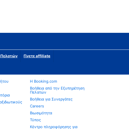
η Πελατών
Γίνετε affiliate
νήτου
Η Booking.com
Βοήθεια από την Εξυπηρέτηση
Πελατών
ατόρια
Βοήθεια για Συνεργάτες
αξιδιωτικούς
Careers
Βιωσιμότητα
Τύπος
Κέντρο πληροφόρησης για