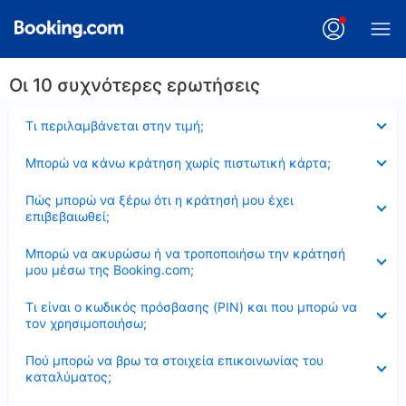
Οι 10 συχνότερες ερωτήσεις
Έκλεισε
Τι περιλαμβάνεται στην τιμή;
Έκλεισε
Μπορώ να κάνω κράτηση χωρίς πιστωτική κάρτα;
Έκλεισε
Πώς μπορώ να ξέρω ότι η κράτησή μου έχει
επιβεβαιωθεί;
Έκλεισε
Μπορώ να ακυρώσω ή να τροποποιήσω την κράτησή
μου μέσω της Booking.com;
Έκλεισε
Τι είναι ο κωδικός πρόσβασης (PIN) και που μπορώ να
τον χρησιμοποιήσω;
Έκλεισε
Πού μπορώ να βρω τα στοιχεία επικοινωνίας του
καταλύματος;
Έκλεισε