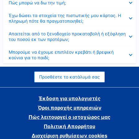
Πώς μπορώ να δω την τιμή;
Έκλεισε
Έχω δώσει τα στοιχεία της πιστωτικής μου κάρτας. Η
πληρωμή πότε θα πραγματοποιηθεί;
Έκλεισε
Απαιτείται από το ξενοδοχείο προκαταβολή ή εξόφληση
του ποσού εκ των προτέρων;
Έκλεισε
Μπορούμε να έχουμε επιπλέον κρεβάτι ή βρεφική
κούνια για το παιδί;
Προσθέστε το κατάλυμά σας
Έκδοση για υπολογιστές
Όροι παροχής υπηρεσιών
Πώς λειτουργεί ο ιστοχώρος μας
Πολιτική Απορρήτου
Διαχείριση ρυθμίσεων cookies