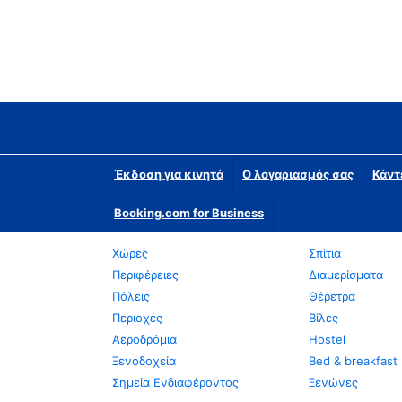
Έκδοση για κινητά
Ο λογαριασμός σας
Κάντ
Booking.com for Business
Χώρες
Σπίτια
Περιφέρειες
Διαμερίσματα
Πόλεις
Θέρετρα
Περιοχές
Βίλες
Αεροδρόμια
Hostel
Ξενοδοχεία
Bed & breakfast
Σημεία Ενδιαφέροντος
Ξενώνες