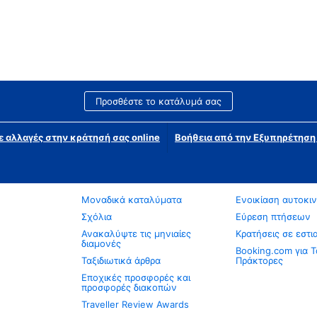
Προσθέστε το κατάλυμά σας
ε αλλαγές στην κράτησή σας online
Βοήθεια από την Εξυπηρέτησ
Μοναδικά καταλύματα
Ενοικίαση αυτοκι
Σχόλια
Εύρεση πτήσεων
Ανακαλύψτε τις μηνιαίες
Κρατήσεις σε εστι
διαμονές
Booking.com για Τ
Ταξιδιωτικά άρθρα
Πράκτορες
Εποχικές προσφορές και
προσφορές διακοπών
Traveller Review Awards