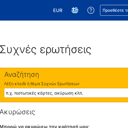
EUR
Βοήθεια για τη
Προσθέστε τ
Επιλέξτε το νόμισμά σας. Το τωρ
Επιλέξτε τη γλώσσα σας.
Συχνές ερωτήσεις
Αναζήτηση
Λέξη κλειδί ή θέμα Συχνών Ερωτήσεων
Ακυρώσεις
Μπορώ να ακυρώσω την κράτησή μου;