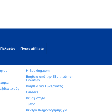
η Πελατών
Γίνετε affiliate
νήτου
Η Booking.com
Βοήθεια από την Εξυπηρέτηση
Πελατών
ατόρια
Βοήθεια για Συνεργάτες
αξιδιωτικούς
Careers
Βιωσιμότητα
Τύπος
Κέντρο πληροφόρησης για