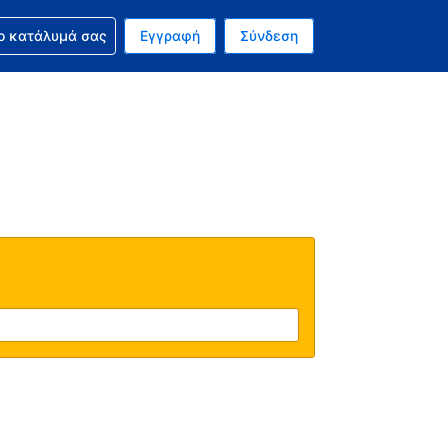
ν κράτησή σας
ο κατάλυμά σας
Εγγραφή
Σύνδεση
ινό σας νόμισμα είναι Ευρώ
 Η τωρινή σας γλώσσα είναι τα Ελληνικά