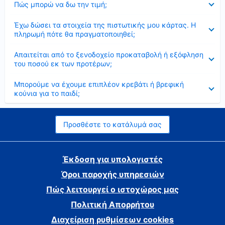
Πώς μπορώ να δω την τιμή;
Έκλεισε
Έχω δώσει τα στοιχεία της πιστωτικής μου κάρτας. Η
πληρωμή πότε θα πραγματοποιηθεί;
Έκλεισε
Απαιτείται από το ξενοδοχείο προκαταβολή ή εξόφληση
του ποσού εκ των προτέρων;
Έκλεισε
Μπορούμε να έχουμε επιπλέον κρεβάτι ή βρεφική
κούνια για το παιδί;
Προσθέστε το κατάλυμά σας
Έκδοση για υπολογιστές
Όροι παροχής υπηρεσιών
Πώς λειτουργεί ο ιστοχώρος μας
Πολιτική Απορρήτου
Διαχείριση ρυθμίσεων cookies