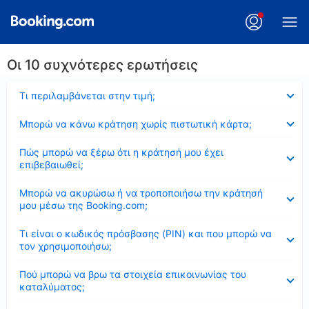
Οι 10 συχνότερες ερωτήσεις
Έκλεισε
Τι περιλαμβάνεται στην τιμή;
Έκλεισε
Μπορώ να κάνω κράτηση χωρίς πιστωτική κάρτα;
Έκλεισε
Πώς μπορώ να ξέρω ότι η κράτησή μου έχει
επιβεβαιωθεί;
Έκλεισε
Μπορώ να ακυρώσω ή να τροποποιήσω την κράτησή
μου μέσω της Booking.com;
Έκλεισε
Τι είναι ο κωδικός πρόσβασης (PIN) και που μπορώ να
τον χρησιμοποιήσω;
Έκλεισε
Πού μπορώ να βρω τα στοιχεία επικοινωνίας του
καταλύματος;
Έκλεισε