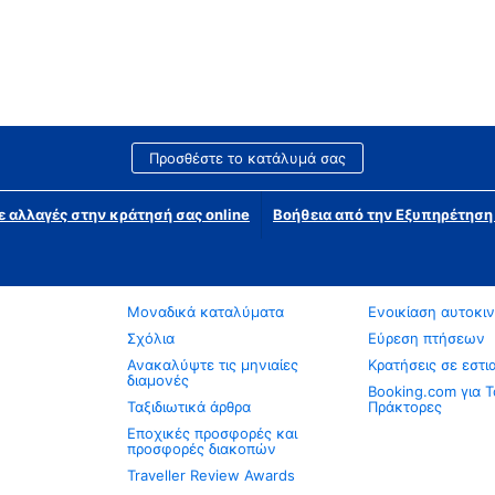
Προσθέστε το κατάλυμά σας
ε αλλαγές στην κράτησή σας online
Βοήθεια από την Εξυπηρέτησ
Μοναδικά καταλύματα
Ενοικίαση αυτοκι
Σχόλια
Εύρεση πτήσεων
Ανακαλύψτε τις μηνιαίες
Κρατήσεις σε εστι
διαμονές
Booking.com για Τ
Ταξιδιωτικά άρθρα
Πράκτορες
Εποχικές προσφορές και
προσφορές διακοπών
Traveller Review Awards