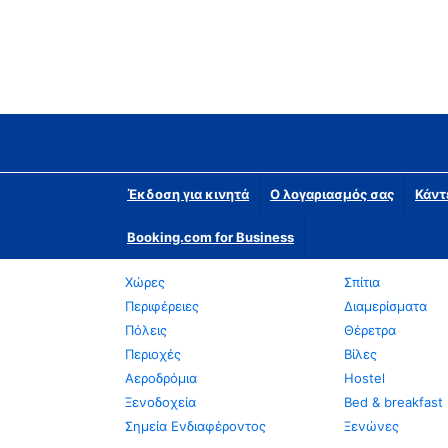
Έκδοση για κινητά
Ο λογαριασμός σας
Κάντ
Booking.com for Business
Χώρες
Σπίτια
Περιφέρειες
Διαμερίσματα
Πόλεις
Θέρετρα
Περιοχές
Βίλες
Αεροδρόμια
Hostel
Ξενοδοχεία
Bed & breakfast
Σημεία Ενδιαφέροντος
Ξενώνες