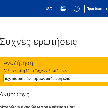
USD
Βοήθεια για τη
Προσθέστε τ
Επιλέξτε το νόμισμά σας. Το τωρι
Επιλέξτε τη γλώσσα σας.
Συχνές ερωτήσεις
Αναζήτηση
Λέξη κλειδί ή θέμα Συχνών Ερωτήσεων
Ακυρώσεις
Μπορώ να ακυρώσω την κράτησή μου;