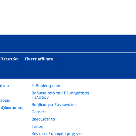
η Πελατών
Γίνετε affiliate
νήτου
Η Booking.com
Βοήθεια από την Εξυπηρέτηση
Πελατών
ατόρια
Βοήθεια για Συνεργάτες
αξιδιωτικούς
Careers
Βιωσιμότητα
Τύπος
Κέντρο πληροφόρησης για