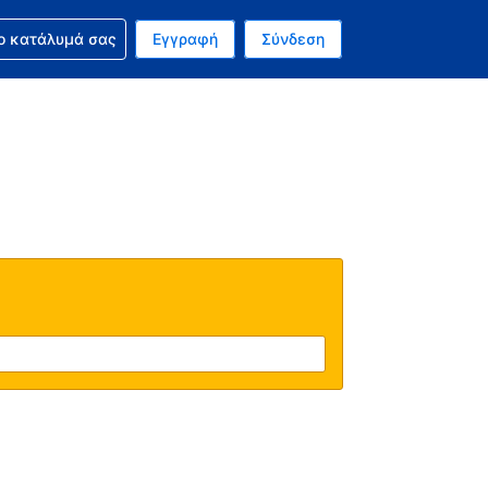
ν κράτησή σας
ο κατάλυμά σας
Εγγραφή
Σύνδεση
νό σας νόμισμα είναι Δολάριο Η.Π.Α.
 Η τωρινή σας γλώσσα είναι τα Ελληνικά