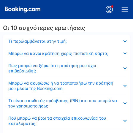
Οι 10 συχνότερες ερωτήσεις
Έκλεισε
Τι περιλαμβάνεται στην τιμή;
Έκλεισε
Μπορώ να κάνω κράτηση χωρίς πιστωτική κάρτα;
Έκλεισε
Πώς μπορώ να ξέρω ότι η κράτησή μου έχει
επιβεβαιωθεί;
Έκλεισε
Μπορώ να ακυρώσω ή να τροποποιήσω την κράτησή
μου μέσω της Booking.com;
Έκλεισε
Τι είναι ο κωδικός πρόσβασης (PIN) και που μπορώ να
τον χρησιμοποιήσω;
Έκλεισε
Πού μπορώ να βρω τα στοιχεία επικοινωνίας του
καταλύματος;
Έκλεισε