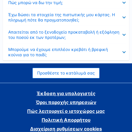
Πώς μπορώ να δω την τιμή;
Έκλεισε
Έχω δώσει τα στοιχεία της πιστωτικής μου κάρτας. Η
πληρωμή πότε θα πραγματοποιηθεί;
Έκλεισε
Απαιτείται από το ξενοδοχείο προκαταβολή ή εξόφληση
του ποσού εκ των προτέρων;
Έκλεισε
Μπορούμε να έχουμε επιπλέον κρεβάτι ή βρεφική
κούνια για το παιδί;
Προσθέστε το κατάλυμά σας
Έκδοση για υπολογιστές
Όροι παροχής υπηρεσιών
Πώς λειτουργεί ο ιστοχώρος μας
Πολιτική Απορρήτου
Διαχείριση ρυθμίσεων cookies