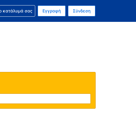
ν κράτησή σας
ο κατάλυμά σας
Εγγραφή
Σύνδεση
ινό σας νόμισμα είναι Ευρώ
 Η τωρινή σας γλώσσα είναι τα Ελληνικά