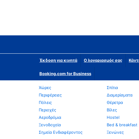
Έκδοση για κινητά
Ο λογαριασμός σας
Κάντ
Booking.com for Business
Χώρες
Σπίτια
Περιφέρειες
Διαμερίσματα
Πόλεις
Θέρετρα
Περιοχές
Βίλες
Αεροδρόμια
Hostel
Ξενοδοχεία
Bed & breakfast
Σημεία Ενδιαφέροντος
Ξενώνες