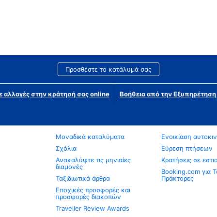
Προσθέστε το κατάλυμά σας
ε αλλαγές στην κράτησή σας online
Βοήθεια από την Εξυπηρέτησ
Μοναδικά καταλύματα
Ενοικίαση αυτοκι
Σχόλια
Εύρεση πτήσεων
Ανακαλύψτε τις μηνιαίες
Κρατήσεις σε εστι
διαμονές
Booking.com για Τ
Ταξιδιωτικά άρθρα
Πράκτορες
Εποχικές προσφορές και
προσφορές διακοπών
Traveller Review Awards