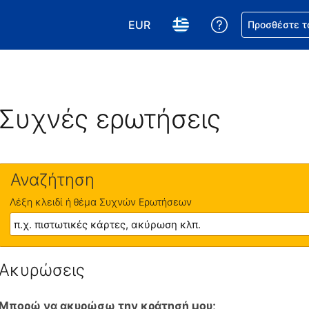
EUR
Βοήθεια για τη
Προσθέστε τ
Επιλέξτε το νόμισμά σας. Το τωρ
Επιλέξτε τη γλώσσα σας.
Συχνές ερωτήσεις
Αναζήτηση
Λέξη κλειδί ή θέμα Συχνών Ερωτήσεων
Ακυρώσεις
Μπορώ να ακυρώσω την κράτησή μου;