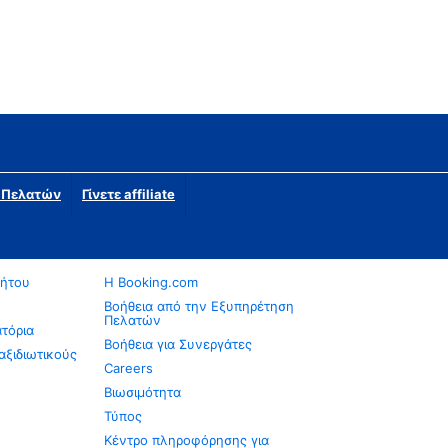
η Πελατών
Γίνετε affiliate
νήτου
Η Booking.com
Βοήθεια από την Εξυπηρέτηση
Πελατών
ατόρια
Βοήθεια για Συνεργάτες
αξιδιωτικούς
Careers
Βιωσιμότητα
Τύπος
Κέντρο πληροφόρησης για