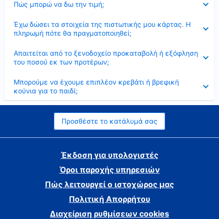
Πώς μπορώ να δω την τιμή;
Έκλεισε
Έχω δώσει τα στοιχεία της πιστωτικής μου κάρτας. Η
πληρωμή πότε θα πραγματοποιηθεί;
Έκλεισε
Απαιτείται από το ξενοδοχείο προκαταβολή ή εξόφληση
του ποσού εκ των προτέρων;
Έκλεισε
Μπορούμε να έχουμε επιπλέον κρεβάτι ή βρεφική
κούνια για το παιδί;
Προσθέστε το κατάλυμά σας
Έκδοση για υπολογιστές
Όροι παροχής υπηρεσιών
Πώς λειτουργεί ο ιστοχώρος μας
Πολιτική Απορρήτου
Διαχείριση ρυθμίσεων cookies