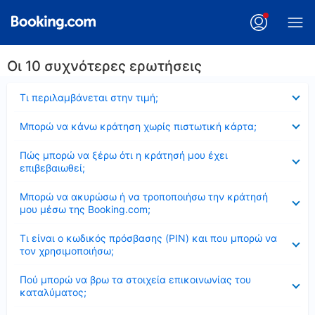
Οι 10 συχνότερες ερωτήσεις
Έκλεισε
Τι περιλαμβάνεται στην τιμή;
Έκλεισε
Μπορώ να κάνω κράτηση χωρίς πιστωτική κάρτα;
Έκλεισε
Πώς μπορώ να ξέρω ότι η κράτησή μου έχει
επιβεβαιωθεί;
Έκλεισε
Μπορώ να ακυρώσω ή να τροποποιήσω την κράτησή
μου μέσω της Booking.com;
Έκλεισε
Τι είναι ο κωδικός πρόσβασης (PIN) και που μπορώ να
τον χρησιμοποιήσω;
Έκλεισε
Πού μπορώ να βρω τα στοιχεία επικοινωνίας του
καταλύματος;
Έκλεισε