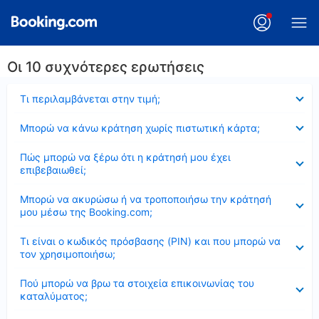
Οι 10 συχνότερες ερωτήσεις
Έκλεισε
Τι περιλαμβάνεται στην τιμή;
Έκλεισε
Μπορώ να κάνω κράτηση χωρίς πιστωτική κάρτα;
Έκλεισε
Πώς μπορώ να ξέρω ότι η κράτησή μου έχει
επιβεβαιωθεί;
Έκλεισε
Μπορώ να ακυρώσω ή να τροποποιήσω την κράτησή
μου μέσω της Booking.com;
Έκλεισε
Τι είναι ο κωδικός πρόσβασης (PIN) και που μπορώ να
τον χρησιμοποιήσω;
Έκλεισε
Πού μπορώ να βρω τα στοιχεία επικοινωνίας του
καταλύματος;
Έκλεισε