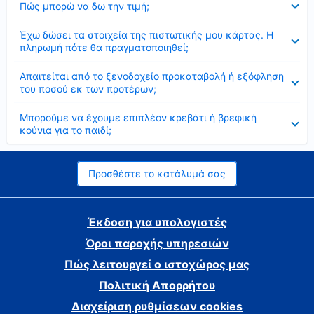
Πώς μπορώ να δω την τιμή;
Έκλεισε
Έχω δώσει τα στοιχεία της πιστωτικής μου κάρτας. Η
πληρωμή πότε θα πραγματοποιηθεί;
Έκλεισε
Απαιτείται από το ξενοδοχείο προκαταβολή ή εξόφληση
του ποσού εκ των προτέρων;
Έκλεισε
Μπορούμε να έχουμε επιπλέον κρεβάτι ή βρεφική
κούνια για το παιδί;
Προσθέστε το κατάλυμά σας
Έκδοση για υπολογιστές
Όροι παροχής υπηρεσιών
Πώς λειτουργεί ο ιστοχώρος μας
Πολιτική Απορρήτου
Διαχείριση ρυθμίσεων cookies