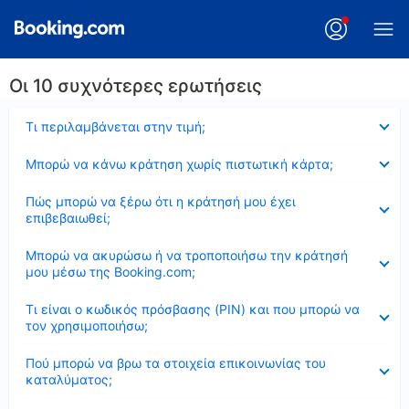
Οι 10 συχνότερες ερωτήσεις
Έκλεισε
Τι περιλαμβάνεται στην τιμή;
Έκλεισε
Μπορώ να κάνω κράτηση χωρίς πιστωτική κάρτα;
Έκλεισε
Πώς μπορώ να ξέρω ότι η κράτησή μου έχει
επιβεβαιωθεί;
Έκλεισε
Μπορώ να ακυρώσω ή να τροποποιήσω την κράτησή
μου μέσω της Booking.com;
Έκλεισε
Τι είναι ο κωδικός πρόσβασης (PIN) και που μπορώ να
τον χρησιμοποιήσω;
Έκλεισε
Πού μπορώ να βρω τα στοιχεία επικοινωνίας του
καταλύματος;
Έκλεισε