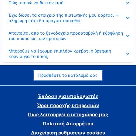
Πώς μπορώ να δω την τιμή;
Έκλεισε
Έχω δώσει τα στοιχεία της πιστωτικής μου κάρτας. Η
πληρωμή πότε θα πραγματοποιηθεί;
Έκλεισε
Απαιτείται από το ξενοδοχείο προκαταβολή ή εξόφληση
του ποσού εκ των προτέρων;
Έκλεισε
Μπορούμε να έχουμε επιπλέον κρεβάτι ή βρεφική
κούνια για το παιδί;
Προσθέστε το κατάλυμά σας
Έκδοση για υπολογιστές
Όροι παροχής υπηρεσιών
Πώς λειτουργεί ο ιστοχώρος μας
Πολιτική Απορρήτου
Διαχείριση ρυθμίσεων cookies