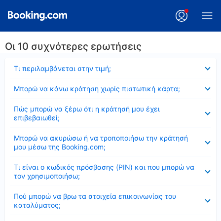
Οι 10 συχνότερες ερωτήσεις
Έκλεισε
Τι περιλαμβάνεται στην τιμή;
Έκλεισε
Μπορώ να κάνω κράτηση χωρίς πιστωτική κάρτα;
Έκλεισε
Πώς μπορώ να ξέρω ότι η κράτησή μου έχει
επιβεβαιωθεί;
Έκλεισε
Μπορώ να ακυρώσω ή να τροποποιήσω την κράτησή
μου μέσω της Booking.com;
Έκλεισε
Τι είναι ο κωδικός πρόσβασης (PIN) και που μπορώ να
τον χρησιμοποιήσω;
Έκλεισε
Πού μπορώ να βρω τα στοιχεία επικοινωνίας του
καταλύματος;
Έκλεισε