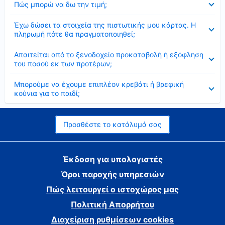
Πώς μπορώ να δω την τιμή;
Έκλεισε
Έχω δώσει τα στοιχεία της πιστωτικής μου κάρτας. Η
πληρωμή πότε θα πραγματοποιηθεί;
Έκλεισε
Απαιτείται από το ξενοδοχείο προκαταβολή ή εξόφληση
του ποσού εκ των προτέρων;
Έκλεισε
Μπορούμε να έχουμε επιπλέον κρεβάτι ή βρεφική
κούνια για το παιδί;
Προσθέστε το κατάλυμά σας
Έκδοση για υπολογιστές
Όροι παροχής υπηρεσιών
Πώς λειτουργεί ο ιστοχώρος μας
Πολιτική Απορρήτου
Διαχείριση ρυθμίσεων cookies