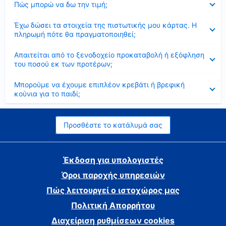
Πώς μπορώ να δω την τιμή;
Έκλεισε
Έχω δώσει τα στοιχεία της πιστωτικής μου κάρτας. Η
πληρωμή πότε θα πραγματοποιηθεί;
Έκλεισε
Απαιτείται από το ξενοδοχείο προκαταβολή ή εξόφληση
του ποσού εκ των προτέρων;
Έκλεισε
Μπορούμε να έχουμε επιπλέον κρεβάτι ή βρεφική
κούνια για το παιδί;
Προσθέστε το κατάλυμά σας
Έκδοση για υπολογιστές
Όροι παροχής υπηρεσιών
Πώς λειτουργεί ο ιστοχώρος μας
Πολιτική Απορρήτου
Διαχείριση ρυθμίσεων cookies