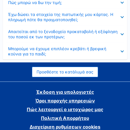
Πώς μπορώ να δω την τιμή;
Έκλεισε
Έχω δώσει τα στοιχεία της πιστωτικής μου κάρτας. Η
πληρωμή πότε θα πραγματοποιηθεί;
Έκλεισε
Απαιτείται από το ξενοδοχείο προκαταβολή ή εξόφληση
του ποσού εκ των προτέρων;
Έκλεισε
Μπορούμε να έχουμε επιπλέον κρεβάτι ή βρεφική
κούνια για το παιδί;
Προσθέστε το κατάλυμά σας
Έκδοση για υπολογιστές
Όροι παροχής υπηρεσιών
Πώς λειτουργεί ο ιστοχώρος μας
Πολιτική Απορρήτου
Διαχείριση ρυθμίσεων cookies