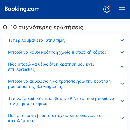
Οι 10 συχνότερες ερωτήσεις
Έκλεισε
Τι περιλαμβάνεται στην τιμή;
Έκλεισε
Μπορώ να κάνω κράτηση χωρίς πιστωτική κάρτα;
Έκλεισε
Πώς μπορώ να ξέρω ότι η κράτησή μου έχει
επιβεβαιωθεί;
Έκλεισε
Μπορώ να ακυρώσω ή να τροποποιήσω την κράτησή
μου μέσω της Booking.com;
Έκλεισε
Τι είναι ο κωδικός πρόσβασης (PIN) και που μπορώ να
τον χρησιμοποιήσω;
Έκλεισε
Πού μπορώ να βρω τα στοιχεία επικοινωνίας του
καταλύματος;
Έκλεισε