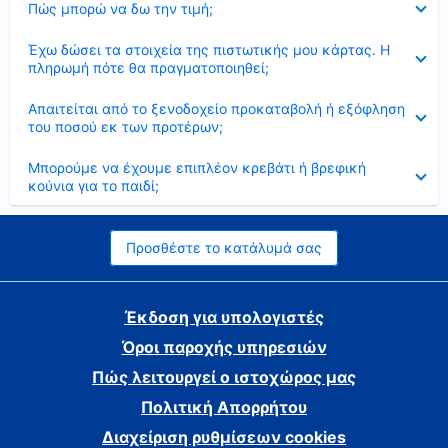
Πώς μπορώ να δω την τιμή;
Έκλεισε
Έχω δώσει τα στοιχεία της πιστωτικής μου κάρτας. Η
πληρωμή πότε θα πραγματοποιηθεί;
Έκλεισε
Απαιτείται από το ξενοδοχείο προκαταβολή ή εξόφληση
του ποσού εκ των προτέρων;
Έκλεισε
Μπορούμε να έχουμε επιπλέον κρεβάτι ή βρεφική
κούνια για το παιδί;
Προσθέστε το κατάλυμά σας
Έκδοση για υπολογιστές
Όροι παροχής υπηρεσιών
Πώς λειτουργεί ο ιστοχώρος μας
Πολιτική Απορρήτου
Διαχείριση ρυθμίσεων cookies