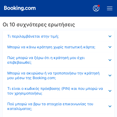
Οι 10 συχνότερες ερωτήσεις
Έκλεισε
Τι περιλαμβάνεται στην τιμή;
Έκλεισε
Μπορώ να κάνω κράτηση χωρίς πιστωτική κάρτα;
Έκλεισε
Πώς μπορώ να ξέρω ότι η κράτησή μου έχει
επιβεβαιωθεί;
Έκλεισε
Μπορώ να ακυρώσω ή να τροποποιήσω την κράτησή
μου μέσω της Booking.com;
Έκλεισε
Τι είναι ο κωδικός πρόσβασης (PIN) και που μπορώ να
τον χρησιμοποιήσω;
Έκλεισε
Πού μπορώ να βρω τα στοιχεία επικοινωνίας του
καταλύματος;
Έκλεισε