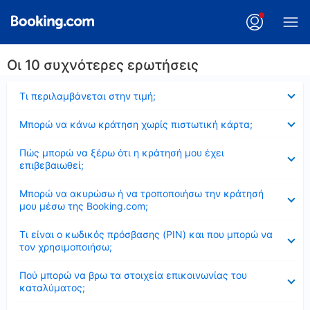
Οι 10 συχνότερες ερωτήσεις
Έκλεισε
Τι περιλαμβάνεται στην τιμή;
Έκλεισε
Μπορώ να κάνω κράτηση χωρίς πιστωτική κάρτα;
Έκλεισε
Πώς μπορώ να ξέρω ότι η κράτησή μου έχει
επιβεβαιωθεί;
Έκλεισε
Μπορώ να ακυρώσω ή να τροποποιήσω την κράτησή
μου μέσω της Booking.com;
Έκλεισε
Τι είναι ο κωδικός πρόσβασης (PIN) και που μπορώ να
τον χρησιμοποιήσω;
Έκλεισε
Πού μπορώ να βρω τα στοιχεία επικοινωνίας του
καταλύματος;
Έκλεισε