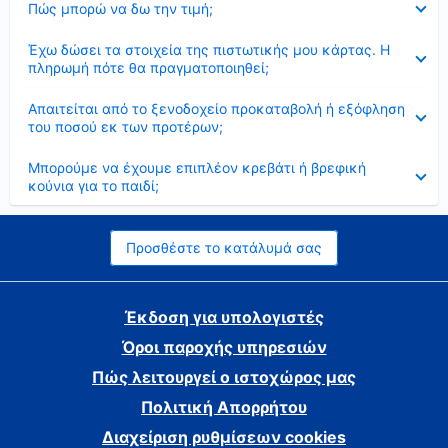
Πώς μπορώ να δω την τιμή;
Έκλεισε
Έχω δώσει τα στοιχεία της πιστωτικής μου κάρτας. Η
πληρωμή πότε θα πραγματοποιηθεί;
Έκλεισε
Απαιτείται από το ξενοδοχείο προκαταβολή ή εξόφληση
του ποσού εκ των προτέρων;
Έκλεισε
Μπορούμε να έχουμε επιπλέον κρεβάτι ή βρεφική
κούνια για το παιδί;
Προσθέστε το κατάλυμά σας
Έκδοση για υπολογιστές
Όροι παροχής υπηρεσιών
Πώς λειτουργεί ο ιστοχώρος μας
Πολιτική Απορρήτου
Διαχείριση ρυθμίσεων cookies