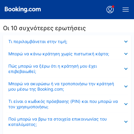
Οι 10 συχνότερες ερωτήσεις
Έκλεισε
Τι περιλαμβάνεται στην τιμή;
Έκλεισε
Μπορώ να κάνω κράτηση χωρίς πιστωτική κάρτα;
Έκλεισε
Πώς μπορώ να ξέρω ότι η κράτησή μου έχει
επιβεβαιωθεί;
Έκλεισε
Μπορώ να ακυρώσω ή να τροποποιήσω την κράτησή
μου μέσω της Booking.com;
Έκλεισε
Τι είναι ο κωδικός πρόσβασης (PIN) και που μπορώ να
τον χρησιμοποιήσω;
Έκλεισε
Πού μπορώ να βρω τα στοιχεία επικοινωνίας του
καταλύματος;
Έκλεισε