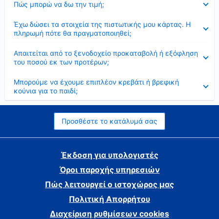
Πώς μπορώ να δω την τιμή;
Έκλεισε
Έχω δώσει τα στοιχεία της πιστωτικής μου κάρτας. Η
πληρωμή πότε θα πραγματοποιηθεί;
Έκλεισε
Απαιτείται από το ξενοδοχείο προκαταβολή ή εξόφληση
του ποσού εκ των προτέρων;
Έκλεισε
Μπορούμε να έχουμε επιπλέον κρεβάτι ή βρεφική
κούνια για το παιδί;
Προσθέστε το κατάλυμά σας
Έκδοση για υπολογιστές
Όροι παροχής υπηρεσιών
Πώς λειτουργεί ο ιστοχώρος μας
Πολιτική Απορρήτου
Διαχείριση ρυθμίσεων cookies