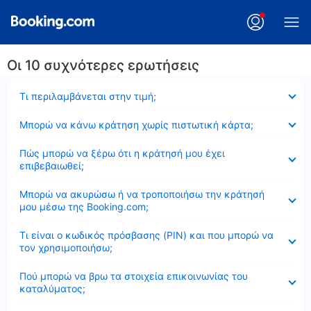
Οι 10 συχνότερες ερωτήσεις
Έκλεισε
Τι περιλαμβάνεται στην τιμή;
Έκλεισε
Μπορώ να κάνω κράτηση χωρίς πιστωτική κάρτα;
Έκλεισε
Πώς μπορώ να ξέρω ότι η κράτησή μου έχει
επιβεβαιωθεί;
Έκλεισε
Μπορώ να ακυρώσω ή να τροποποιήσω την κράτησή
μου μέσω της Booking.com;
Έκλεισε
Τι είναι ο κωδικός πρόσβασης (PIN) και που μπορώ να
τον χρησιμοποιήσω;
Έκλεισε
Πού μπορώ να βρω τα στοιχεία επικοινωνίας του
καταλύματος;
Έκλεισε