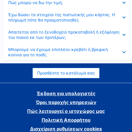
Πώς μπορώ να δω την τιμή;
Έκλεισε
Έχω δώσει τα στοιχεία της πιστωτικής μου κάρτας. Η
πληρωμή πότε θα πραγματοποιηθεί;
Έκλεισε
Απαιτείται από το ξενοδοχείο προκαταβολή ή εξόφληση
του ποσού εκ των προτέρων;
Έκλεισε
Μπορούμε να έχουμε επιπλέον κρεβάτι ή βρεφική
κούνια για το παιδί;
Προσθέστε το κατάλυμά σας
Έκδοση για υπολογιστές
Όροι παροχής υπηρεσιών
Πώς λειτουργεί ο ιστοχώρος μας
Πολιτική Απορρήτου
Διαχείριση ρυθμίσεων cookies