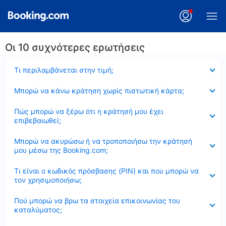
Οι 10 συχνότερες ερωτήσεις
Έκλεισε
Τι περιλαμβάνεται στην τιμή;
Έκλεισε
Μπορώ να κάνω κράτηση χωρίς πιστωτική κάρτα;
Έκλεισε
Πώς μπορώ να ξέρω ότι η κράτησή μου έχει
επιβεβαιωθεί;
Έκλεισε
Μπορώ να ακυρώσω ή να τροποποιήσω την κράτησή
μου μέσω της Booking.com;
Έκλεισε
Τι είναι ο κωδικός πρόσβασης (PIN) και που μπορώ να
τον χρησιμοποιήσω;
Έκλεισε
Πού μπορώ να βρω τα στοιχεία επικοινωνίας του
καταλύματος;
Έκλεισε