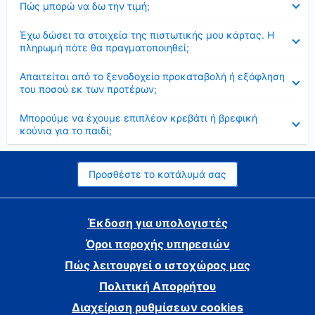
Πώς μπορώ να δω την τιμή;
Έκλεισε
Έχω δώσει τα στοιχεία της πιστωτικής μου κάρτας. Η
πληρωμή πότε θα πραγματοποιηθεί;
Έκλεισε
Απαιτείται από το ξενοδοχείο προκαταβολή ή εξόφληση
του ποσού εκ των προτέρων;
Έκλεισε
Μπορούμε να έχουμε επιπλέον κρεβάτι ή βρεφική
κούνια για το παιδί;
Προσθέστε το κατάλυμά σας
Έκδοση για υπολογιστές
Όροι παροχής υπηρεσιών
Πώς λειτουργεί ο ιστοχώρος μας
Πολιτική Απορρήτου
Διαχείριση ρυθμίσεων cookies