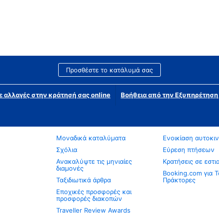
Προσθέστε το κατάλυμά σας
ε αλλαγές στην κράτησή σας online
Βοήθεια από την Εξυπηρέτησ
Μοναδικά καταλύματα
Ενοικίαση αυτοκι
Σχόλια
Εύρεση πτήσεων
Ανακαλύψτε τις μηνιαίες
Κρατήσεις σε εστι
διαμονές
Booking.com για Τ
Ταξιδιωτικά άρθρα
Πράκτορες
Εποχικές προσφορές και
προσφορές διακοπών
Traveller Review Awards