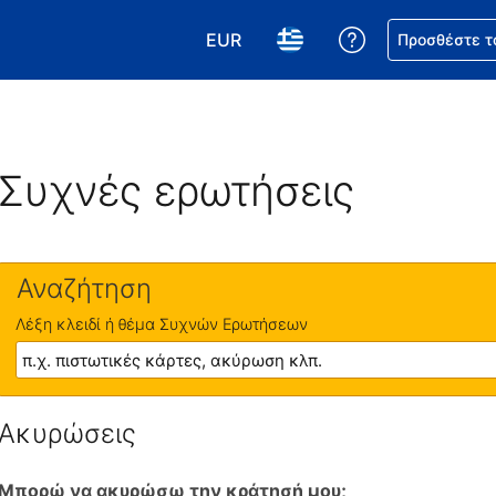
EUR
Βοήθεια για τη
Προσθέστε τ
Επιλέξτε το νόμισμά σας. Το τωρ
Επιλέξτε τη γλώσσα σας.
Συχνές ερωτήσεις
Αναζήτηση
Λέξη κλειδί ή θέμα Συχνών Ερωτήσεων
Ακυρώσεις
Μπορώ να ακυρώσω την κράτησή μου;