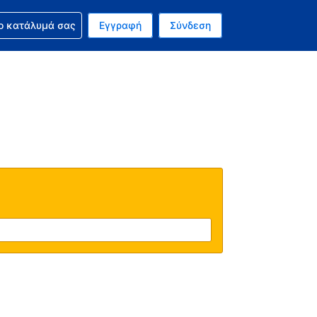
ν κράτησή σας
ο κατάλυμά σας
Εγγραφή
Σύνδεση
ινό σας νόμισμα είναι Ευρώ
 Η τωρινή σας γλώσσα είναι τα Ελληνικά