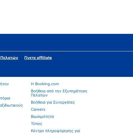
η Πελατών
Γίνετε affiliate
νήτου
Η Booking.com
Βοήθεια από την Εξυπηρέτηση
Πελατών
ατόρια
Βοήθεια για Συνεργάτες
αξιδιωτικούς
Careers
Βιωσιμότητα
Τύπος
Κέντρο πληροφόρησης για