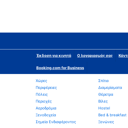
Έκδοση για κινητά
Ο λογαριασμός σας
Κάντ
Booking.com for Business
Χώρες
Σπίτια
Περιφέρειες
Διαμερίσματα
Πόλεις
Θέρετρα
Περιοχές
Βίλες
Αεροδρόμια
Hostel
Ξενοδοχεία
Bed & breakfast
Σημεία Ενδιαφέροντος
Ξενώνες