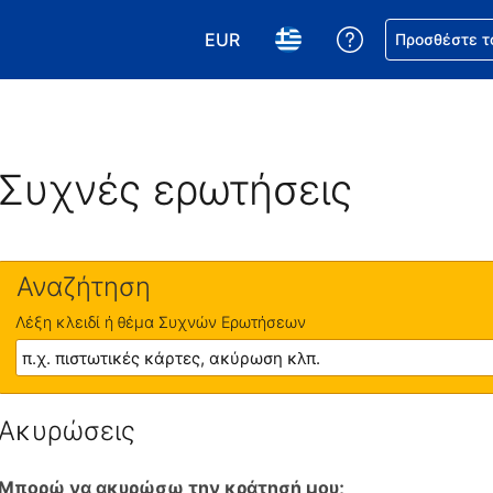
EUR
Βοήθεια για τη
Προσθέστε τ
Επιλέξτε το νόμισμά σας. Το τωρ
Επιλέξτε τη γλώσσα σας.
Συχνές ερωτήσεις
Αναζήτηση
Λέξη κλειδί ή θέμα Συχνών Ερωτήσεων
Ακυρώσεις
Μπορώ να ακυρώσω την κράτησή μου;