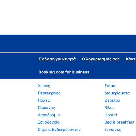
Έκδοση για κινητά
Ο λογαριασμός σας
Κάντ
Booking.com for Business
Χώρες
Σπίτια
Περιφέρειες
Διαμερίσματα
Πόλεις
Θέρετρα
Περιοχές
Βίλες
Αεροδρόμια
Hostel
Ξενοδοχεία
Bed & breakfast
Σημεία Ενδιαφέροντος
Ξενώνες