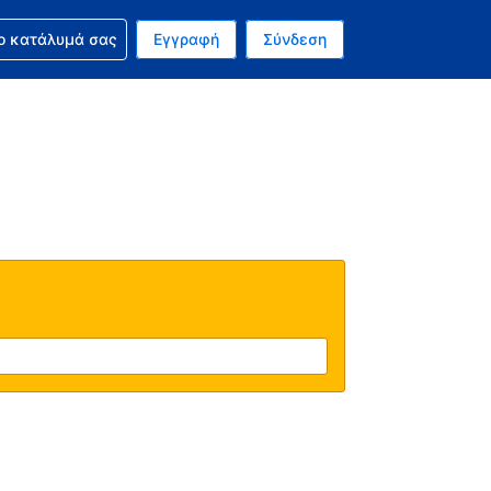
ν κράτησή σας
ο κατάλυμά σας
Εγγραφή
Σύνδεση
ινό σας νόμισμα είναι Ευρώ
 Η τωρινή σας γλώσσα είναι τα Ελληνικά