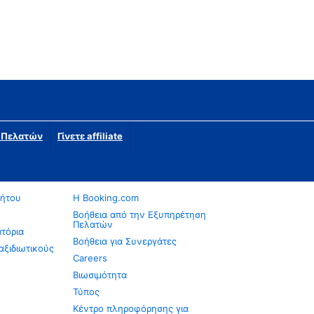
η Πελατών
Γίνετε affiliate
νήτου
Η Booking.com
Βοήθεια από την Εξυπηρέτηση
Πελατών
ατόρια
Βοήθεια για Συνεργάτες
αξιδιωτικούς
Careers
Βιωσιμότητα
Τύπος
Κέντρο πληροφόρησης για