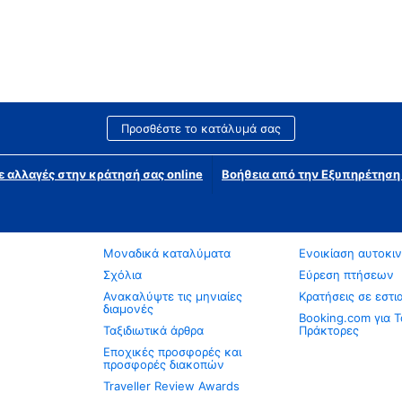
Προσθέστε το κατάλυμά σας
ε αλλαγές στην κράτησή σας online
Βοήθεια από την Εξυπηρέτησ
Μοναδικά καταλύματα
Ενοικίαση αυτοκι
Σχόλια
Εύρεση πτήσεων
Ανακαλύψτε τις μηνιαίες
Κρατήσεις σε εστι
διαμονές
Booking.com για Τ
Ταξιδιωτικά άρθρα
Πράκτορες
Εποχικές προσφορές και
προσφορές διακοπών
Traveller Review Awards