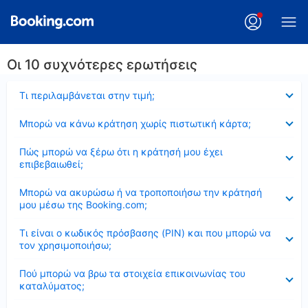
Οι 10 συχνότερες ερωτήσεις
Έκλεισε
Τι περιλαμβάνεται στην τιμή;
Έκλεισε
Μπορώ να κάνω κράτηση χωρίς πιστωτική κάρτα;
Έκλεισε
Πώς μπορώ να ξέρω ότι η κράτησή μου έχει
επιβεβαιωθεί;
Έκλεισε
Μπορώ να ακυρώσω ή να τροποποιήσω την κράτησή
μου μέσω της Booking.com;
Έκλεισε
Τι είναι ο κωδικός πρόσβασης (PIN) και που μπορώ να
τον χρησιμοποιήσω;
Έκλεισε
Πού μπορώ να βρω τα στοιχεία επικοινωνίας του
καταλύματος;
Έκλεισε