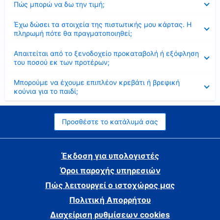
Πώς μπορώ να δω την τιμή;
Έκλεισε
Έχω δώσει τα στοιχεία της πιστωτικής μου κάρτας. Η
πληρωμή πότε θα πραγματοποιηθεί;
Έκλεισε
Απαιτείται από το ξενοδοχείο προκαταβολή ή εξόφληση
του ποσού εκ των προτέρων;
Έκλεισε
Μπορούμε να έχουμε επιπλέον κρεβάτι ή βρεφική
κούνια για το παιδί;
Προσθέστε το κατάλυμά σας
Έκδοση για υπολογιστές
Όροι παροχής υπηρεσιών
Πώς λειτουργεί ο ιστοχώρος μας
Πολιτική Απορρήτου
Διαχείριση ρυθμίσεων cookies