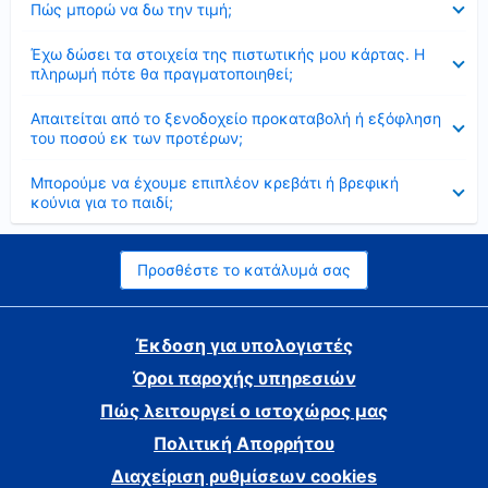
Πώς μπορώ να δω την τιμή;
Έκλεισε
Έχω δώσει τα στοιχεία της πιστωτικής μου κάρτας. Η
πληρωμή πότε θα πραγματοποιηθεί;
Έκλεισε
Απαιτείται από το ξενοδοχείο προκαταβολή ή εξόφληση
του ποσού εκ των προτέρων;
Έκλεισε
Μπορούμε να έχουμε επιπλέον κρεβάτι ή βρεφική
κούνια για το παιδί;
Προσθέστε το κατάλυμά σας
Έκδοση για υπολογιστές
Όροι παροχής υπηρεσιών
Πώς λειτουργεί ο ιστοχώρος μας
Πολιτική Απορρήτου
Διαχείριση ρυθμίσεων cookies