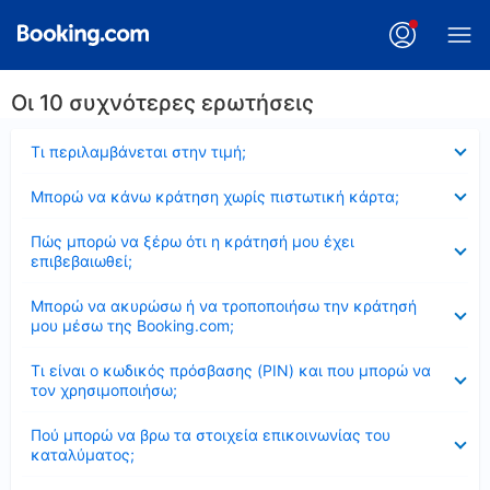
Οι 10 συχνότερες ερωτήσεις
Έκλεισε
Τι περιλαμβάνεται στην τιμή;
Έκλεισε
Μπορώ να κάνω κράτηση χωρίς πιστωτική κάρτα;
Έκλεισε
Πώς μπορώ να ξέρω ότι η κράτησή μου έχει
επιβεβαιωθεί;
Έκλεισε
Μπορώ να ακυρώσω ή να τροποποιήσω την κράτησή
μου μέσω της Booking.com;
Έκλεισε
Τι είναι ο κωδικός πρόσβασης (PIN) και που μπορώ να
τον χρησιμοποιήσω;
Έκλεισε
Πού μπορώ να βρω τα στοιχεία επικοινωνίας του
καταλύματος;
Έκλεισε