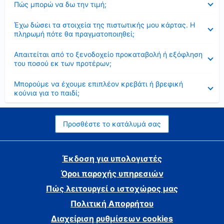
Πώς μπορώ να δω την τιμή;
Έκλεισε
Έχω δώσει τα στοιχεία της πιστωτικής μου κάρτας. Η
πληρωμή πότε θα πραγματοποιηθεί;
Έκλεισε
Απαιτείται από το ξενοδοχείο προκαταβολή ή εξόφληση
του ποσού εκ των προτέρων;
Έκλεισε
Μπορούμε να έχουμε επιπλέον κρεβάτι ή βρεφική
κούνια για το παιδί;
Προσθέστε το κατάλυμά σας
Έκδοση για υπολογιστές
Όροι παροχής υπηρεσιών
Πώς λειτουργεί ο ιστοχώρος μας
Πολιτική Απορρήτου
Διαχείριση ρυθμίσεων cookies