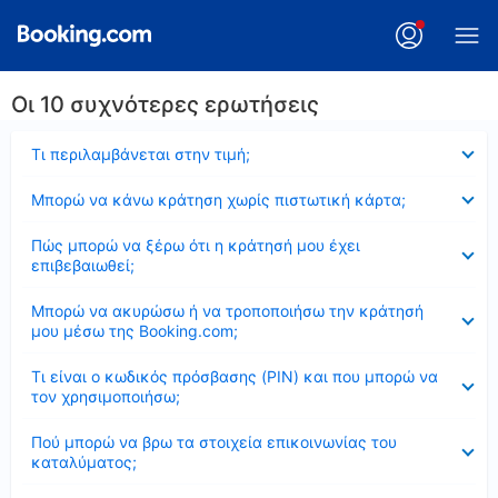
Οι 10 συχνότερες ερωτήσεις
Έκλεισε
Τι περιλαμβάνεται στην τιμή;
Έκλεισε
Μπορώ να κάνω κράτηση χωρίς πιστωτική κάρτα;
Έκλεισε
Πώς μπορώ να ξέρω ότι η κράτησή μου έχει
επιβεβαιωθεί;
Έκλεισε
Μπορώ να ακυρώσω ή να τροποποιήσω την κράτησή
μου μέσω της Booking.com;
Έκλεισε
Τι είναι ο κωδικός πρόσβασης (PIN) και που μπορώ να
τον χρησιμοποιήσω;
Έκλεισε
Πού μπορώ να βρω τα στοιχεία επικοινωνίας του
καταλύματος;
Έκλεισε